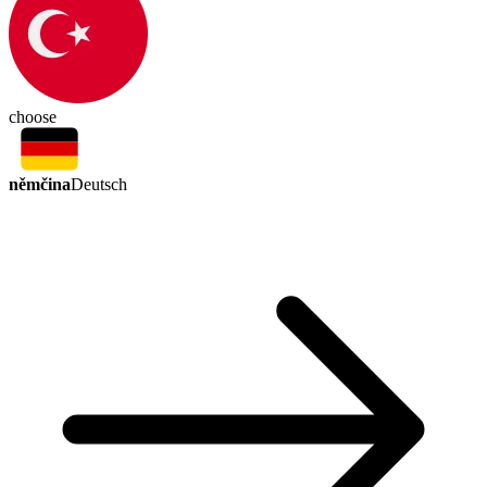
choose
němčina
Deutsch