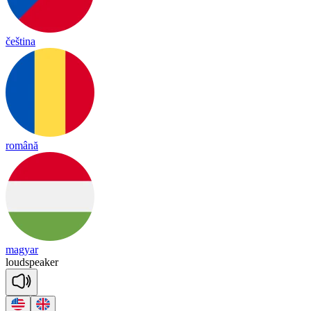
čeština
română
magyar
loud
spea
ker