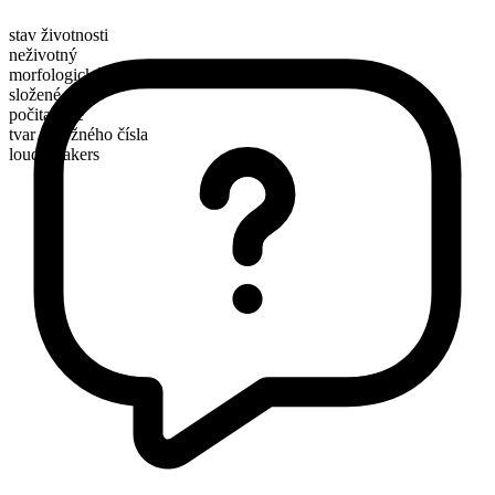
stav životnosti
neživotný
morfologické složení
složené
počitatelné
tvar množného čísla
loudspeakers