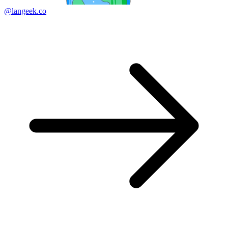
@langeek.co