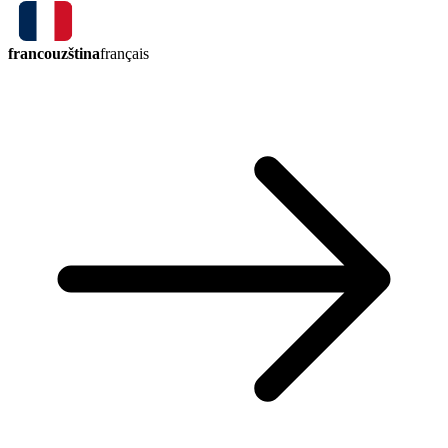
francouzština
français