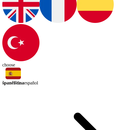
choose
španělština
español