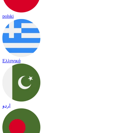
polski
Ελληνικά
اردو