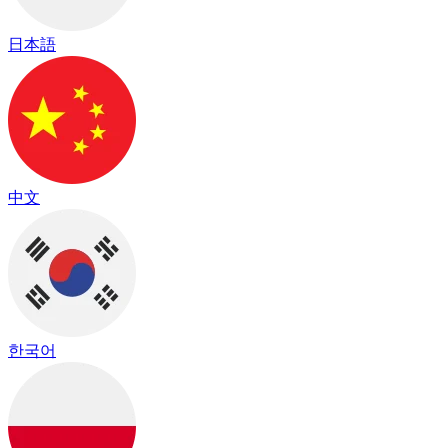
日本語
中文
한국어