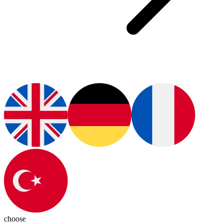
choose