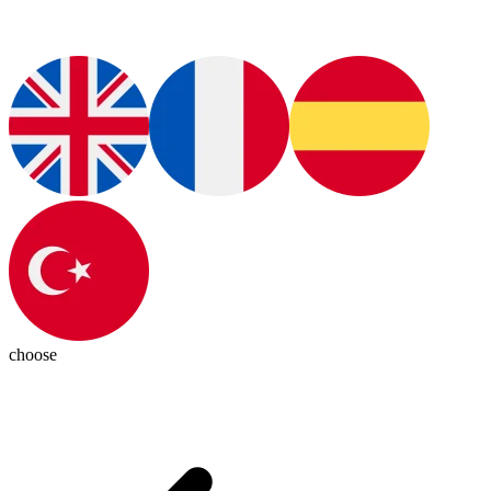
choose