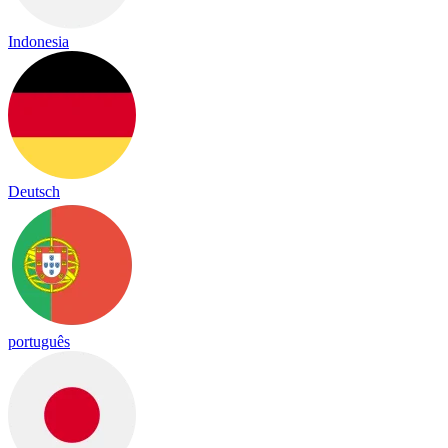
Indonesia
Deutsch
português