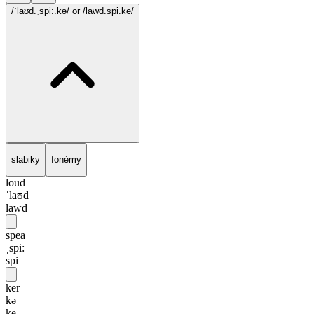
/ˈlaʊd.ˌspi:.kə/
or /lawd.spi.kē/
slabiky
fonémy
loud
ˈlaʊd
lawd
spea
ˌspi:
spi
ker
kə
kē