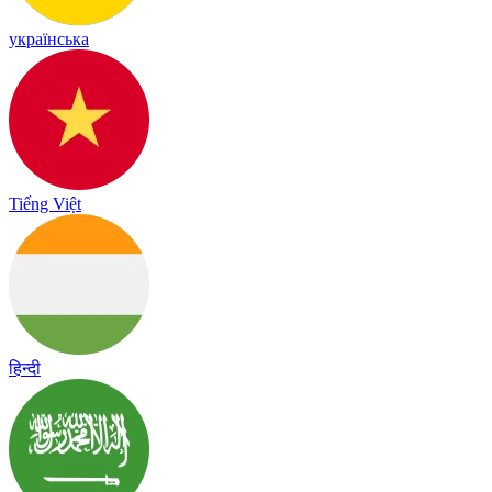
українська
Tiếng Việt
हिन्दी