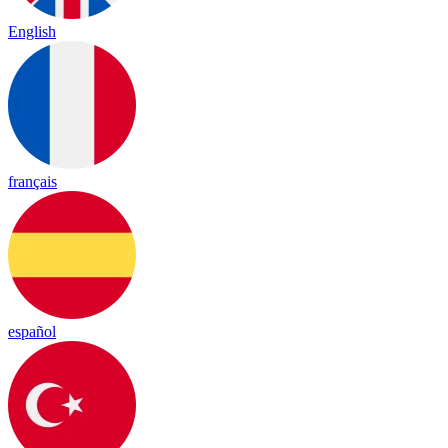
English
français
español