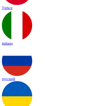
Türkçe
italiano
русский