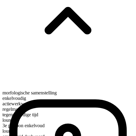
morfologische samenstelling
enkelvoudig
actiewerkwoord
regelmatig
tegenwoordige tijd
lounge
3e persoon enkelvoud
lounges