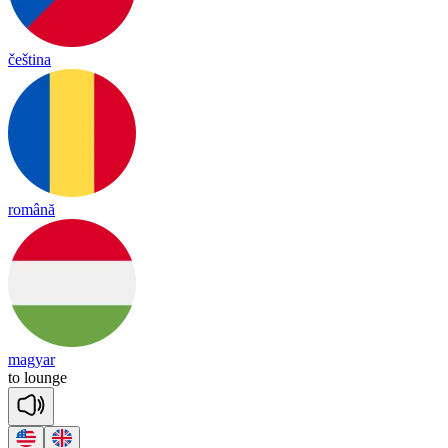
čeština
română
magyar
to
lounge