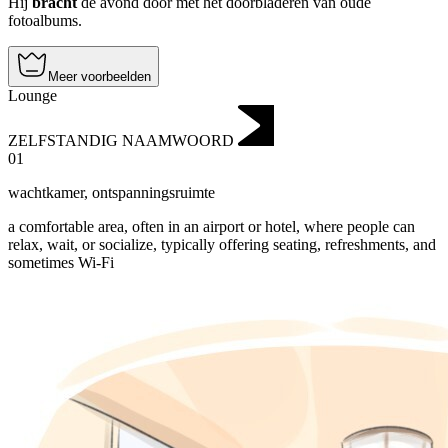
Hij
bracht
de avond door met het doorbladeren van oude
fotoalbums.
Meer voorbeelden
Lounge
ZELFSTANDIG NAAMWOORD
01
wachtkamer
,
ontspanningsruimte
a comfortable area, often in an airport or hotel, where people can
relax, wait, or socialize, typically offering seating, refreshments, and
sometimes Wi-Fi