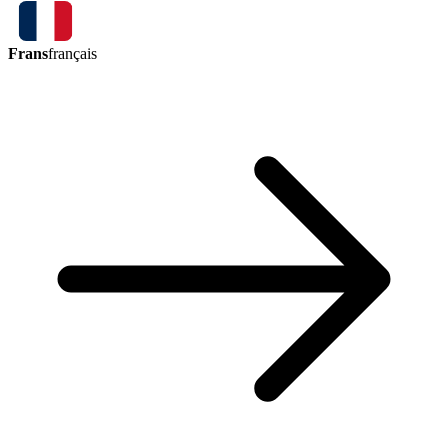
Frans
français