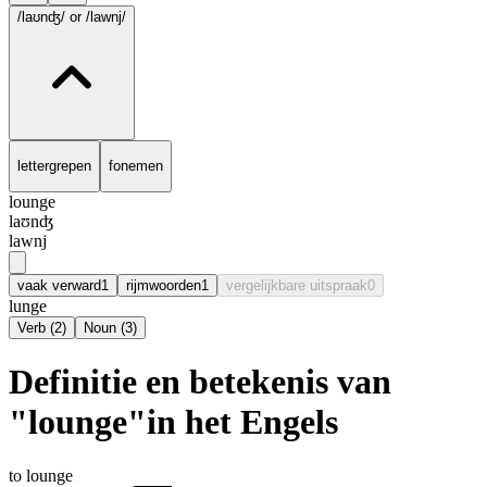
/laʊnʤ/
or /lawnj/
lettergrepen
fonemen
lounge
laʊnʤ
lawnj
vaak verward
1
rijmwoorden
1
vergelijkbare uitspraak
0
lunge
Verb
(
2
)
Noun
(
3
)
Definitie en betekenis van
"lounge"in het Engels
to lounge