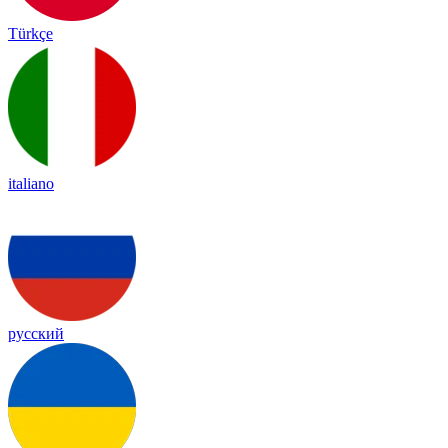
Türkçe
italiano
русский