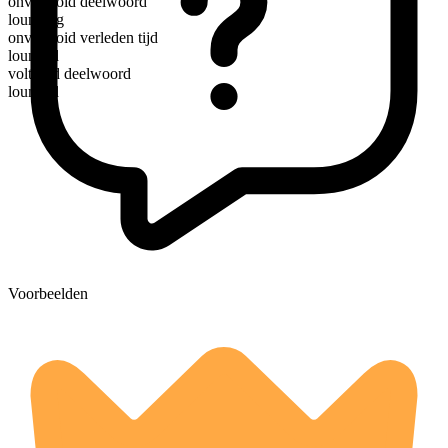
onvoltooid deelwoord
lounging
onvoltooid verleden tijd
lounged
voltooid deelwoord
lounged
Voorbeelden