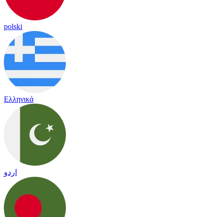
polski
Ελληνικά
اردو