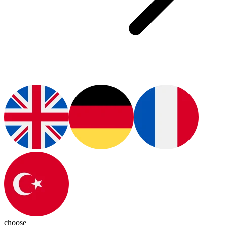
choose