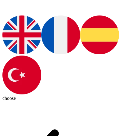
choose