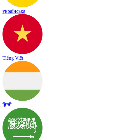
українська
Tiếng Việt
हिन्दी