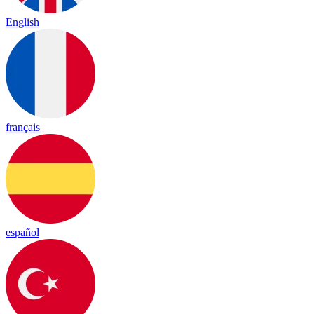
English
français
español