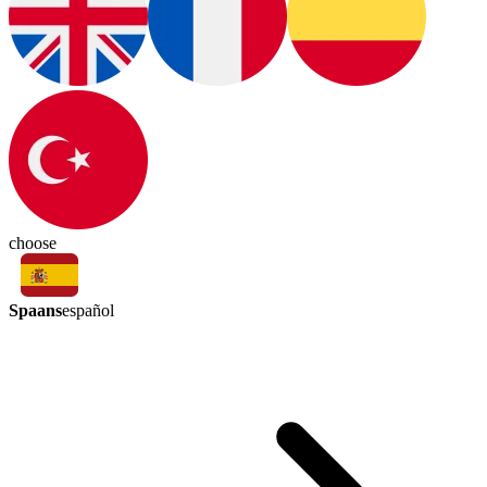
choose
Spaans
español