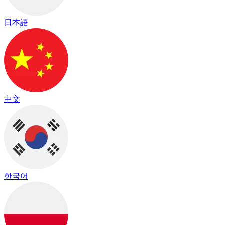
日本語
中文
한국어