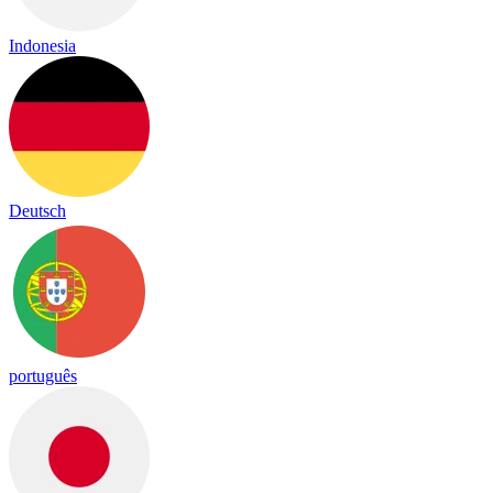
Indonesia
Deutsch
português