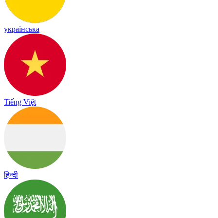
українська
Tiếng Việt
हिन्दी