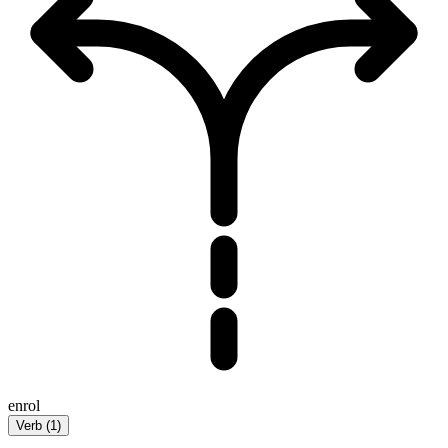
enrol
Verb
(
1
)