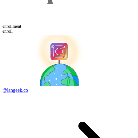
enroll
ment
enroll
@langeek.co