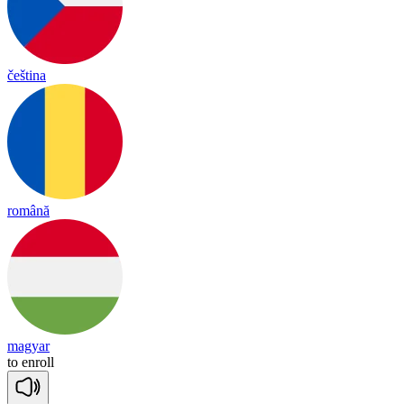
čeština
română
magyar
to
en
roll