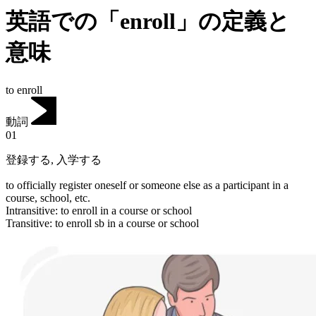
英語での「enroll」の定義と
意味
to enroll
動詞
01
登録する
,
入学する
to officially register oneself or someone else as a participant in a
course, school, etc.
Intransitive
:
to enroll
in a course or school
Transitive
:
to enroll
sb in a course or school