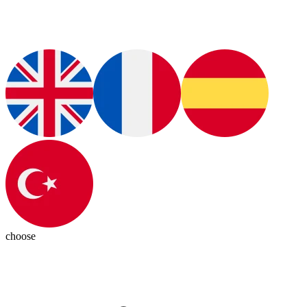
choose