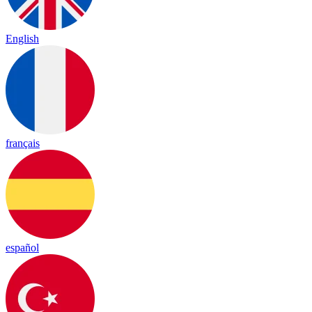
English
français
español