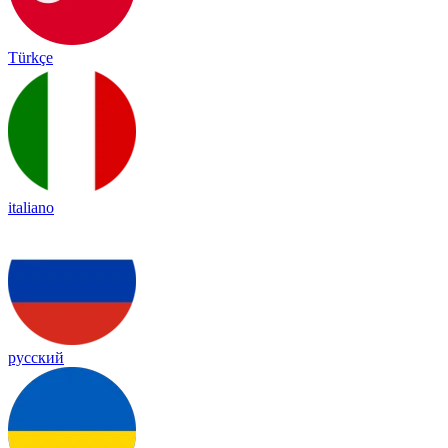
Türkçe
italiano
русский