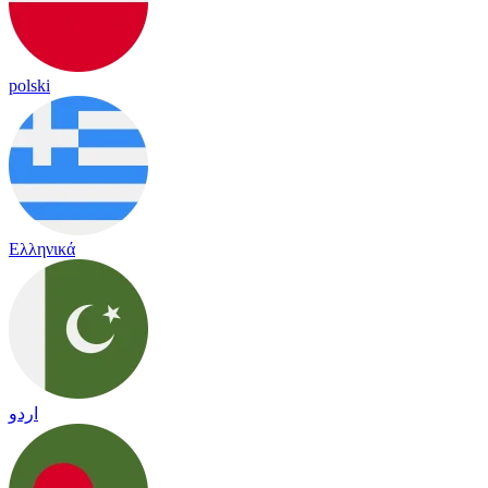
polski
Ελληνικά
اردو