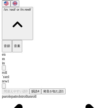
/ɪn.ˈrəʊl/
or /in.rewl/
音節
音素
en
ɪn
in
roll
ˈrəʊl
rewl
間違えやすい語
0
韻語
4
発音が似た語
1
parole
patrol
stroll
unroll