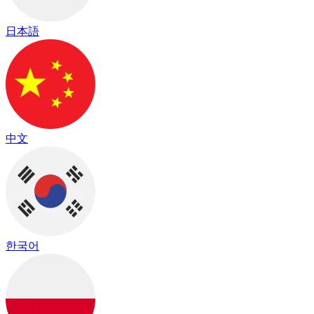
日本語
中文
한국어