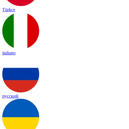
Türkçe
italiano
русский