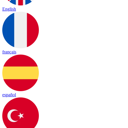
English
français
español