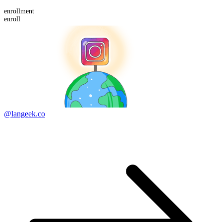
enroll
ment
enroll
@langeek.co