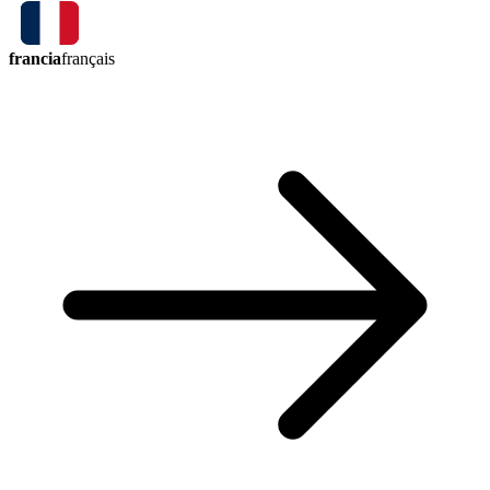
francia
français