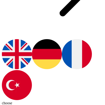
choose