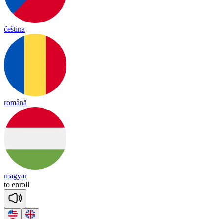
čeština
română
magyar
to
en
roll