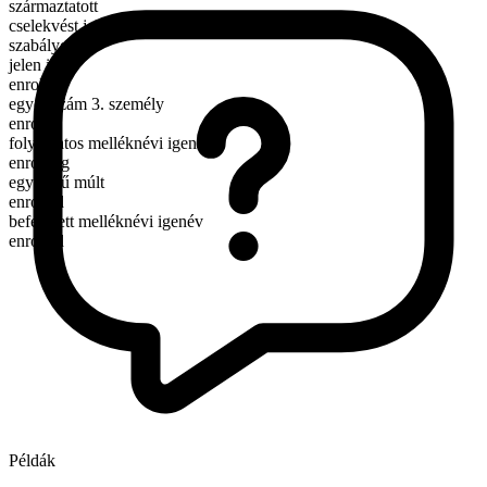
származtatott
cselekvést jelentő ige
szabályos
jelen idő
enroll
egyes szám 3. személy
enrolls
folyamatos melléknévi igenév
enrolling
egyszerű múlt
enrolled
befejezett melléknévi igenév
enrolled
Példák