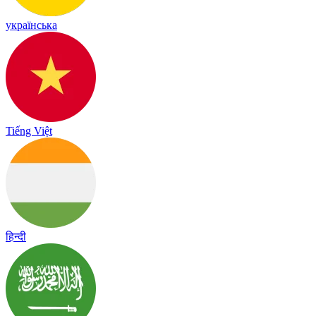
українська
Tiếng Việt
हिन्दी