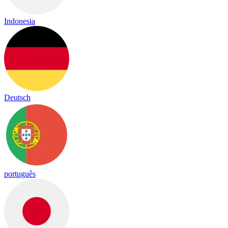
Indonesia
Deutsch
português