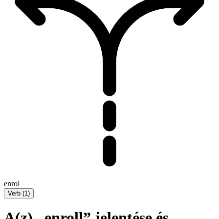
enrol
Verb
(
1
)
A(z) „enroll” jelentése és