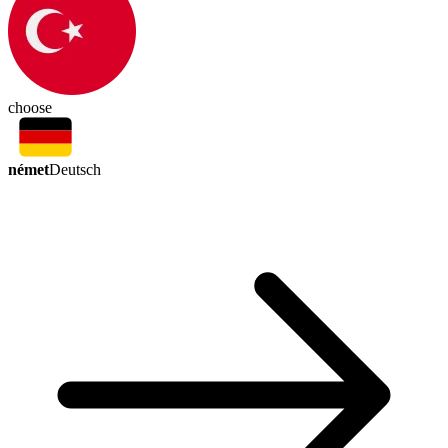
choose
német
Deutsch