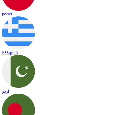
polski
Ελληνικά
اردو