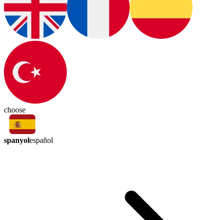
choose
spanyol
español