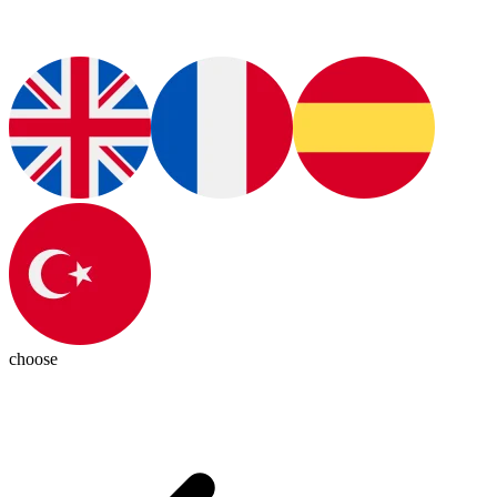
choose