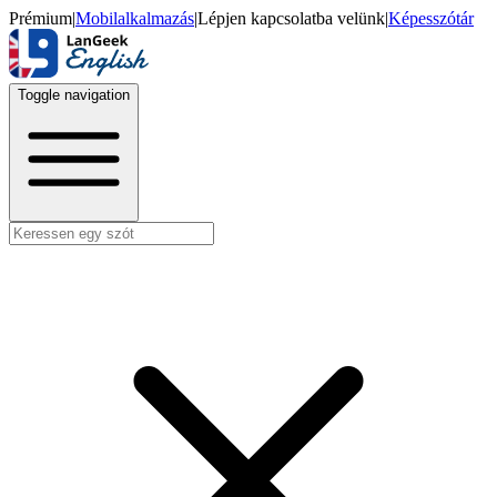
Prémium
|
Mobilalkalmazás
|
Lépjen kapcsolatba velünk
|
Képesszótár
Toggle navigation