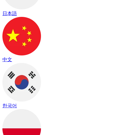
日本語
中文
한국어