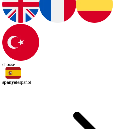
choose
spanyol
español