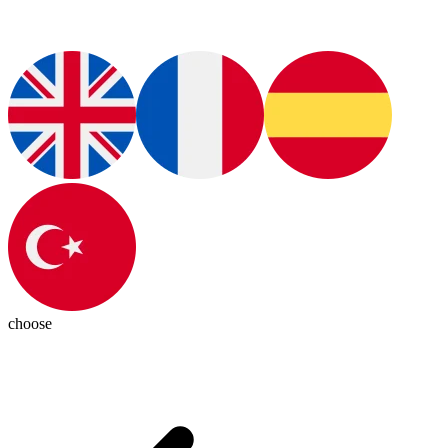
choose