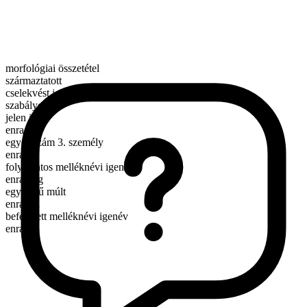
morfológiai összetétel
származtatott
cselekvést jelentő ige
szabályos
jelen idő
enrage
egyes szám 3. személy
enrages
folyamatos melléknévi igenév
enraging
egyszerű múlt
enraged
befejezett melléknévi igenév
enraged