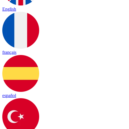
English
français
español