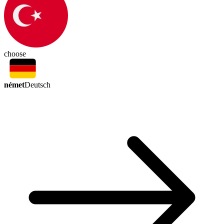
choose
német
Deutsch