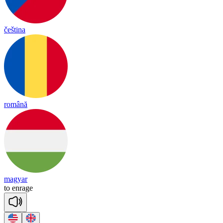
čeština
română
magyar
to
en
rage