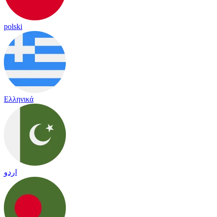
polski
Ελληνικά
اردو