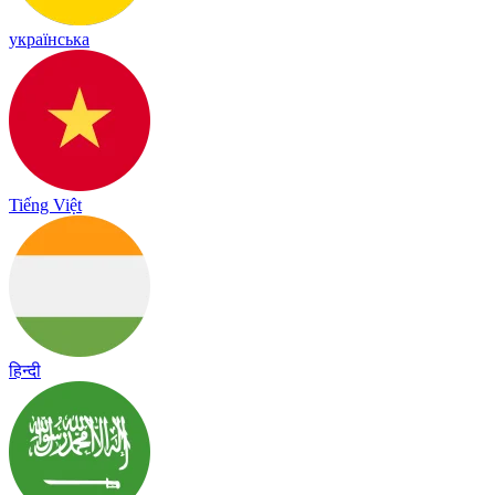
українська
Tiếng Việt
हिन्दी