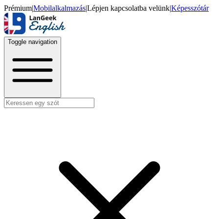
Prémium
|
Mobilalkalmazás
|
Lépjen kapcsolatba velünk
|
Képesszótár
Toggle navigation