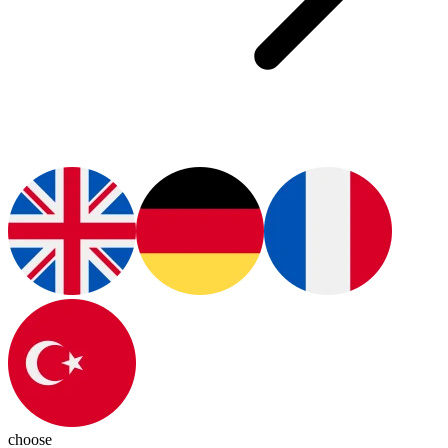
choose