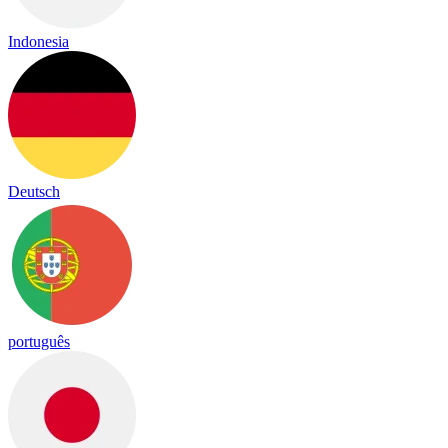
Indonesia
Deutsch
português