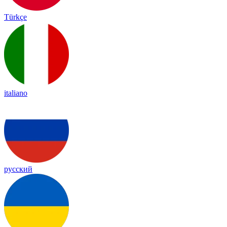
Türkçe
italiano
русский