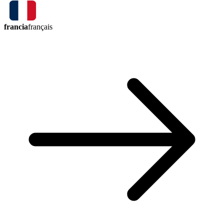
francia
français