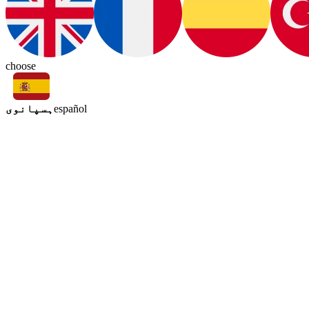
choose
ہسپانوی
español