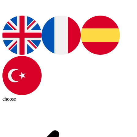
choose