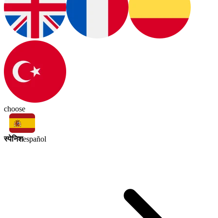
choose
स्पेनिश
español