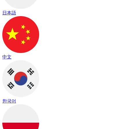
日本語
中文
한국어