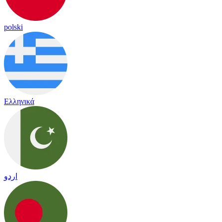
polski
Ελληνικά
اردو