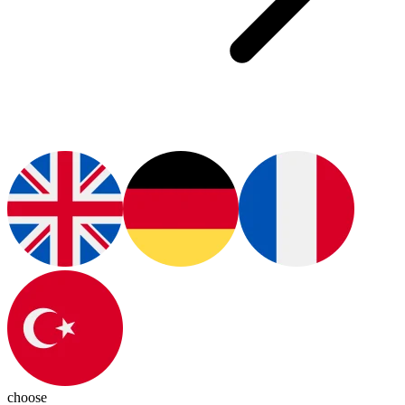
choose