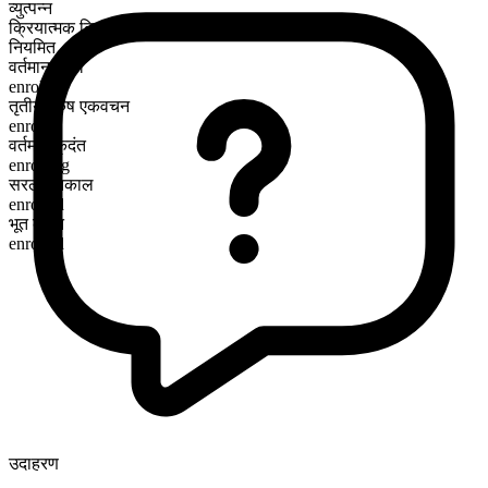
व्युत्पन्न
क्रियात्मक क्रिया
नियमित
वर्तमान काल
enroll
तृतीय पुरुष एकवचन
enrolls
वर्तमान कृदंत
enrolling
सरल भूतकाल
enrolled
भूत कृदंत
enrolled
उदाहरण