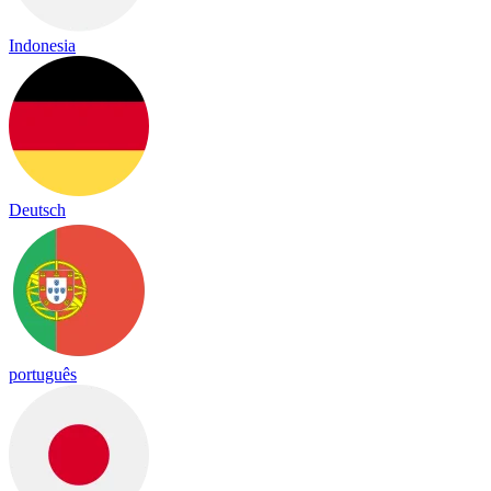
Indonesia
Deutsch
português