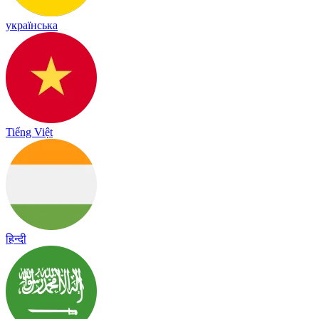
українська
Tiếng Việt
हिन्दी