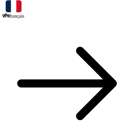
फ़्रेंच
français