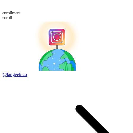
enroll
ment
enroll
@langeek.co