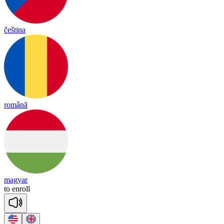
čeština
română
magyar
to
en
roll