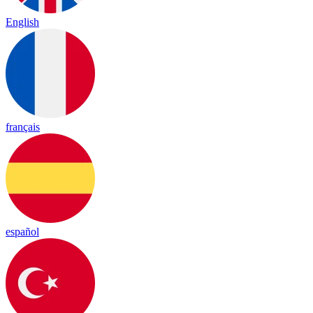
English
français
español