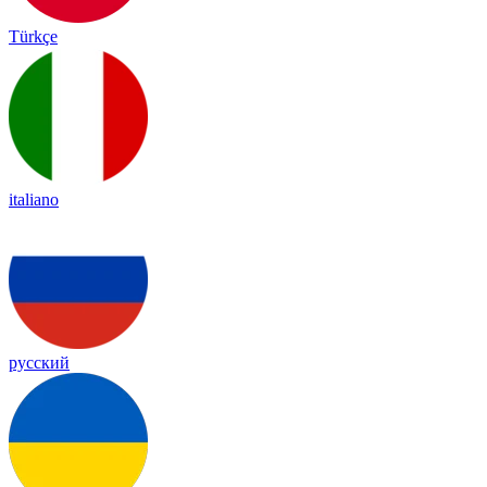
Türkçe
italiano
русский