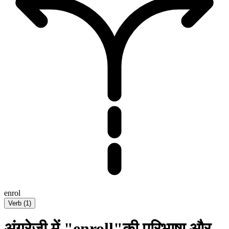
enrol
Verb
(
1
)
अंग्रेज़ी में "enroll"की परिभाषा और