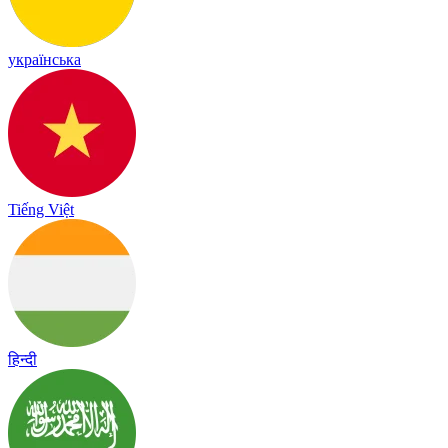
українська
Tiếng Việt
हिन्दी