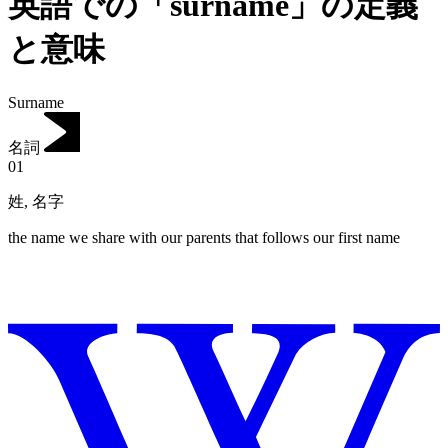
英語での「surname」の定義
と意味
Surname
名詞
01
姓
,
名字
the name we share with our parents that follows our first name