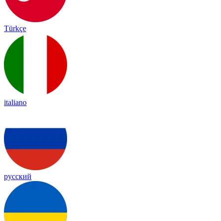
Türkçe
italiano
русский