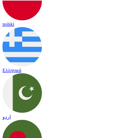
polski
Ελληνικά
اردو