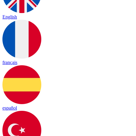
English
français
español