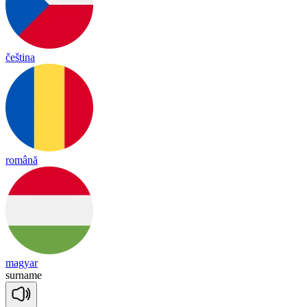
čeština
română
magyar
sur
name