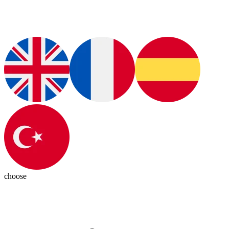
choose