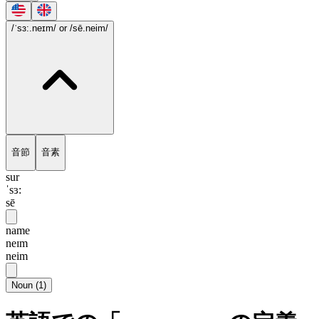
/ˈsɜ:.neɪm/
or /sē.neim/
音節
音素
sur
ˈsɜ:
sē
name
neɪm
neim
Noun
(
1
)