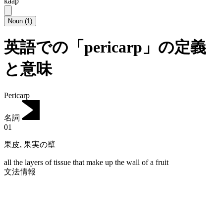
kaap
Noun
(
1
)
英語での「pericarp」の定義
と意味
Pericarp
名詞
01
果皮
,
果実の壁
all the layers of tissue that make up the wall of a fruit
文法情報