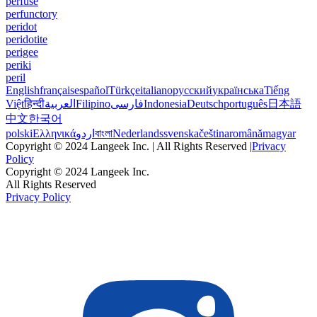
perfuse
perfunctory
peridot
peridotite
perigee
periki
peril
English
français
español
Türkçe
italiano
русский
українська
Tiếng
Việt
हिन्दी
العربية
Filipino
فارسی
Indonesia
Deutsch
português
日本語
中文
한국어
polski
Ελληνικά
اردو
বাংলা
Nederlands
svenska
čeština
română
magyar
Copyright © 2024 Langeek Inc. | All Rights Reserved |
Privacy
Policy
Copyright © 2024 Langeek Inc.
All Rights Reserved
Privacy Policy