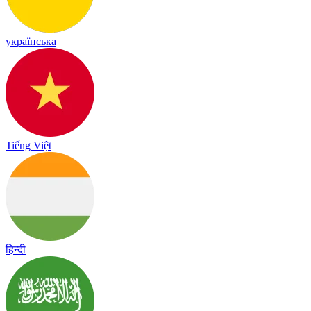
українська
Tiếng Việt
हिन्दी