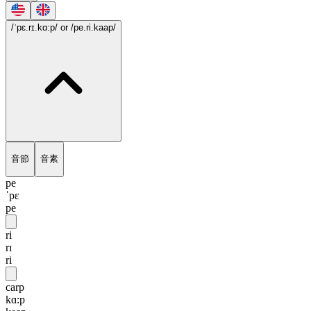
/ˈpɛ.rɪ.kɑ:p/
or /pe.ri.kaap/
音節
音素
pe
ˈpɛ
pe
ri
rɪ
ri
carp
kɑ:p