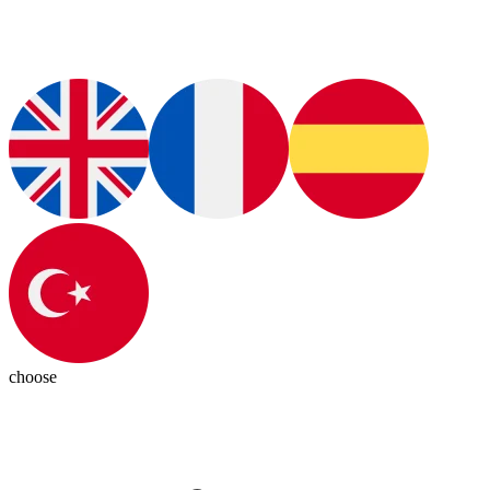
choose