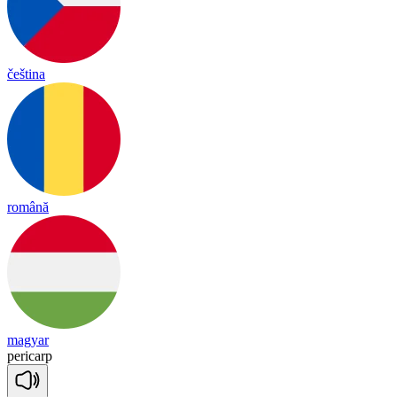
čeština
română
magyar
pe
ri
carp