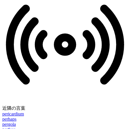
近隣の言葉
pericardium
perhaps
pergola