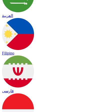
العربية
Filipino
فارسی