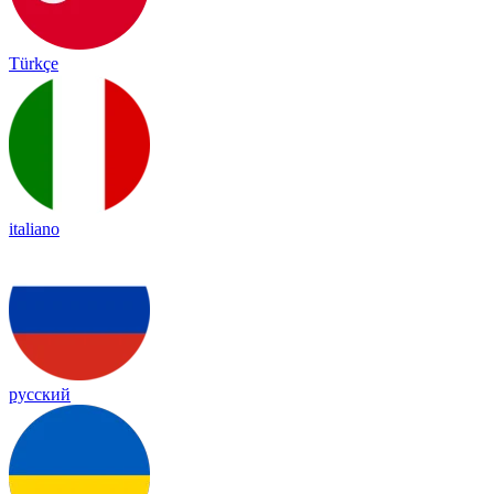
Türkçe
italiano
русский