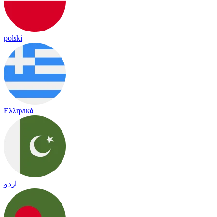
polski
Ελληνικά
اردو