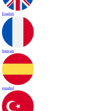
English
français
español