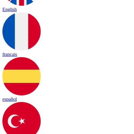
English
français
español