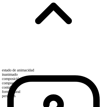
estado de animacidad
inanimado
composición morfológica
compuesto
contable
forma plural
pericarps