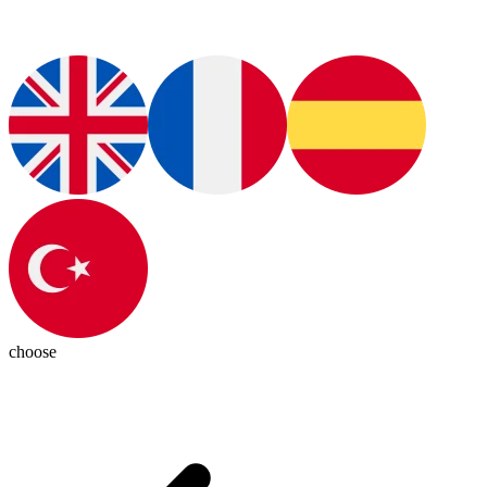
choose