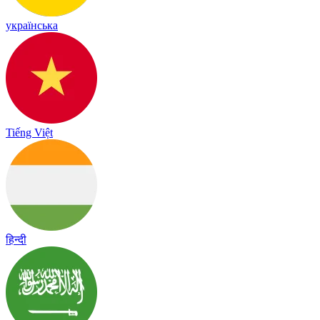
українська
Tiếng Việt
हिन्दी