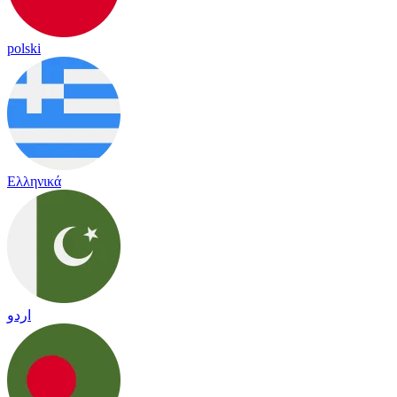
polski
Ελληνικά
اردو