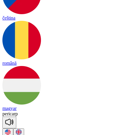
čeština
română
magyar
pe
ri
carp