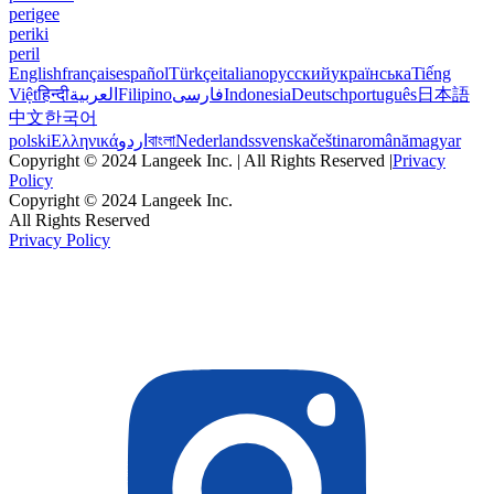
perigee
periki
peril
English
français
español
Türkçe
italiano
русский
українська
Tiếng
Việt
हिन्दी
العربية
Filipino
فارسی
Indonesia
Deutsch
português
日本語
中文
한국어
polski
Ελληνικά
اردو
বাংলা
Nederlands
svenska
čeština
română
magyar
Copyright © 2024 Langeek Inc. | All Rights Reserved |
Privacy
Policy
Copyright © 2024 Langeek Inc.
All Rights Reserved
Privacy Policy