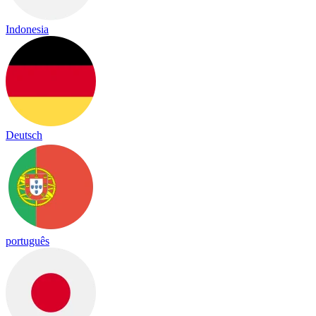
Indonesia
Deutsch
português