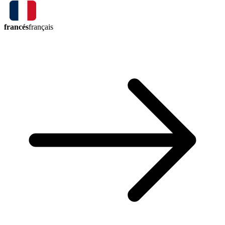
francés
français