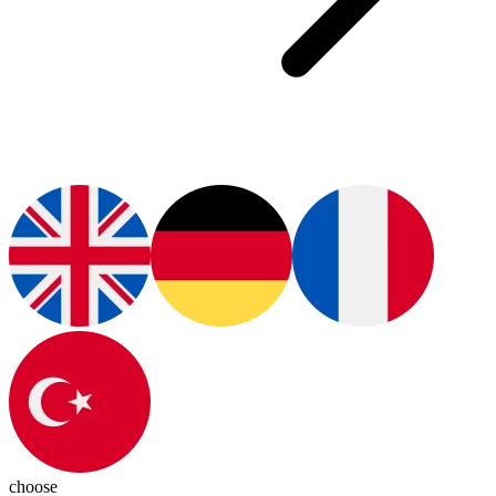
choose