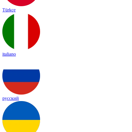
Türkçe
italiano
русский