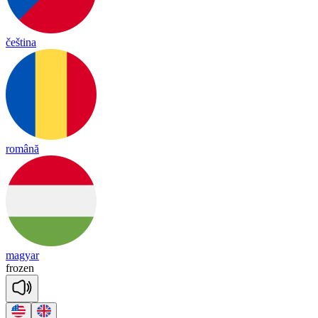
čeština
română
magyar
frozen