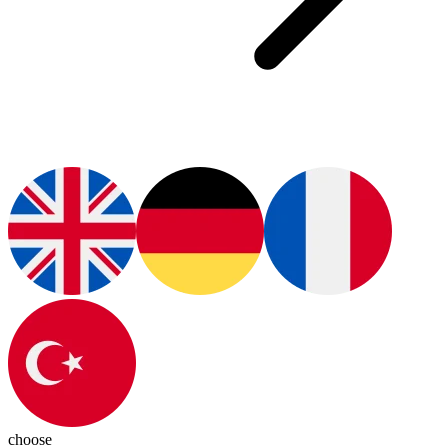
choose