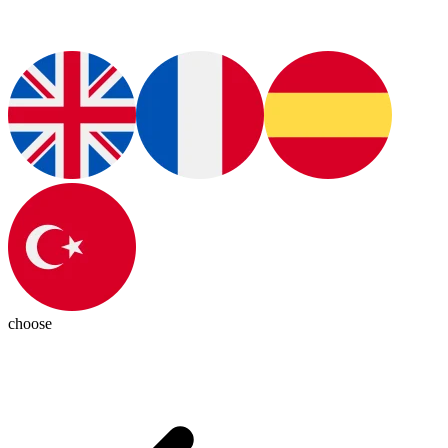
choose