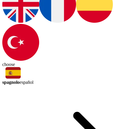
choose
spagnolo
español