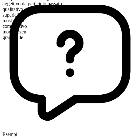
aggettivo da participio passato
qualitativo
superlativo
most frozen
comparativo
more frozen
graduabile
Esempi