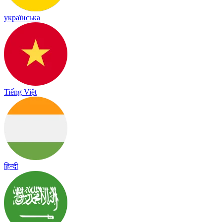
українська
Tiếng Việt
हिन्दी