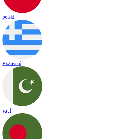
polski
Ελληνικά
اردو