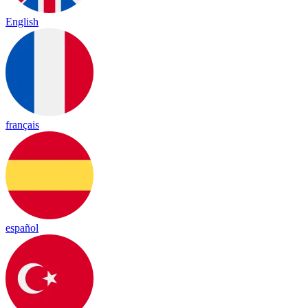
English
français
español