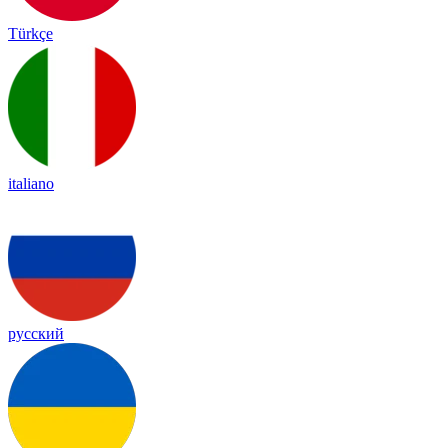
Türkçe
italiano
русский