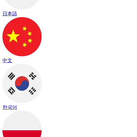
日本語
中文
한국어