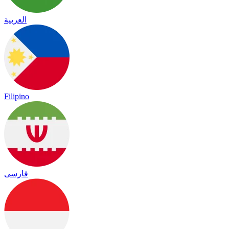
العربية
Filipino
فارسی