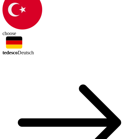
choose
tedesco
Deutsch