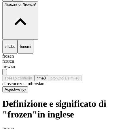
/frəʊzn/
or /frewzn/
sillabe
fonemi
frozen
frəʊzn
frewzn
spesso confusi
0
rime
3
pronuncia simile
0
chosen
cozen
ambrosian
Adjective
(
6
)
Definizione e significato di
"frozen"in inglese
frozen