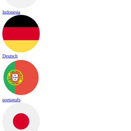
Indonesia
Deutsch
português