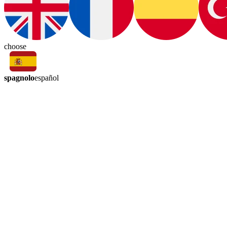
choose
spagnolo
español