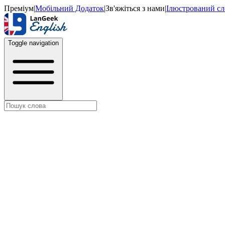
Преміум
|
Мобільний Додаток
|
Зв'яжіться з нами
|
Ілюстрований с
Toggle navigation