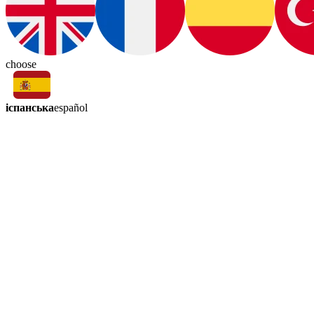
choose
іспанська
español