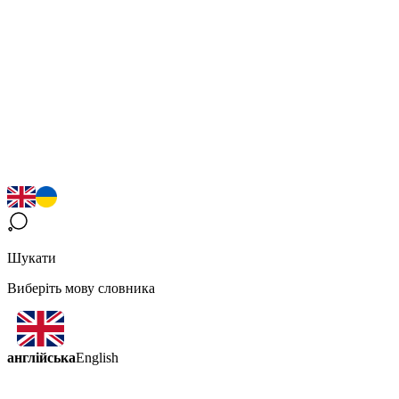
Шукати
Виберіть мову словника
англійська
English