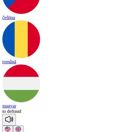
čeština
română
magyar
to
def
raud