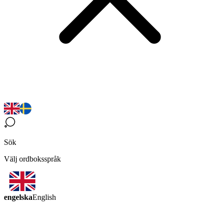
Sök
Välj ordboksspråk
engelska
English