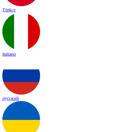
Türkçe
italiano
русский