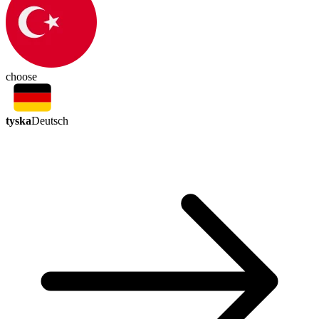
choose
tyska
Deutsch