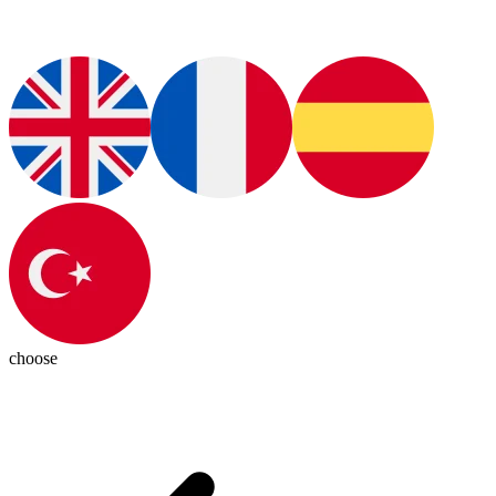
choose