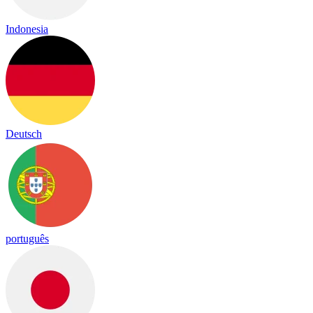
Indonesia
Deutsch
português