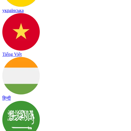
українська
Tiếng Việt
हिन्दी