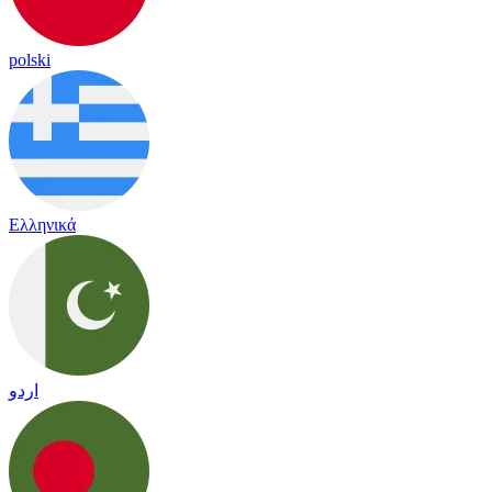
polski
Ελληνικά
اردو