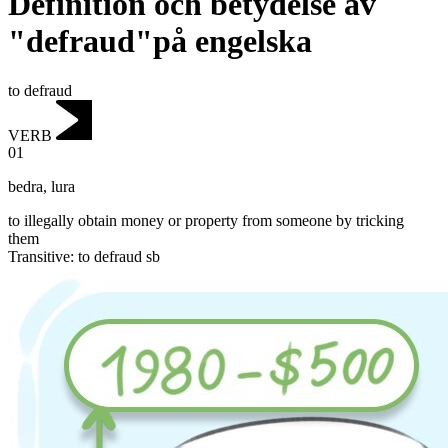
Definition och betydelse av
"defraud"på engelska
to defraud
VERB
01
bedra
,
lura
to illegally obtain money or property from someone by tricking
them
Transitive
:
to defraud
sb