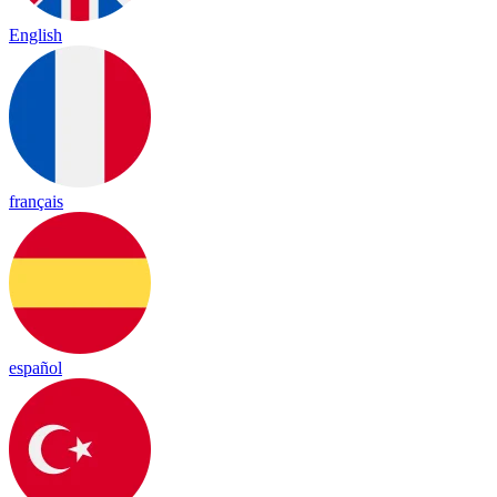
English
français
español