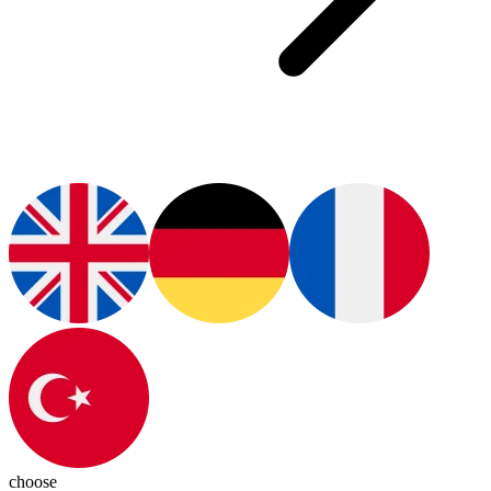
choose