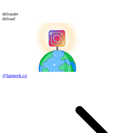
defraud
er
defraud
@langeek.co