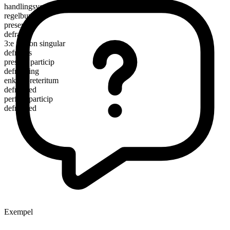
handlingsverb
regelbundet
presens
defraud
3:e person singular
defrauds
presens particip
defrauding
enkelt preteritum
defrauded
perfekt particip
defrauded
Exempel