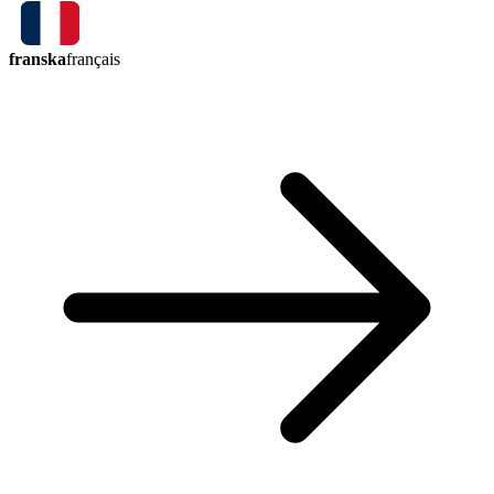
franska
français