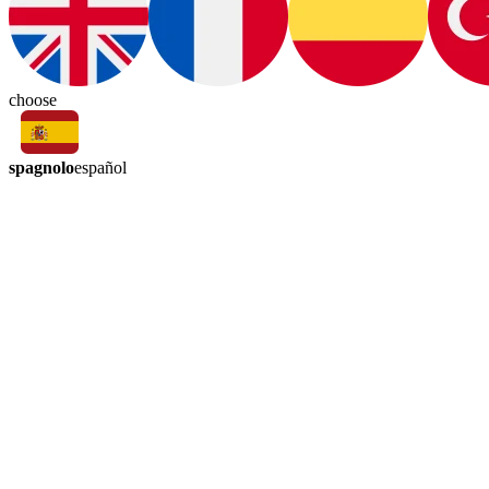
choose
spagnolo
español