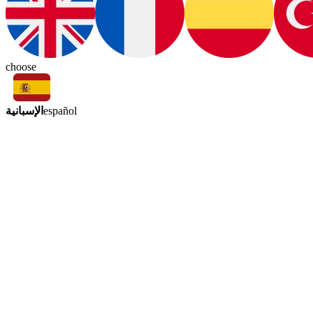
choose
الإسبانية
español