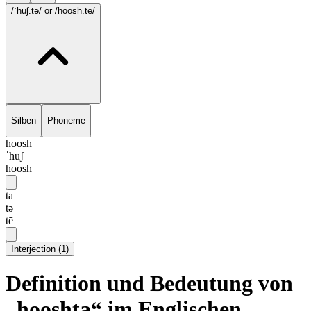
/ˈhuʃ.tə/
or /hoosh.tē/
Silben
Phoneme
hoosh
ˈhuʃ
hoosh
ta
tə
tē
Interjection
(
1
)
Definition und Bedeutung von
„hooshta“ im Englischen