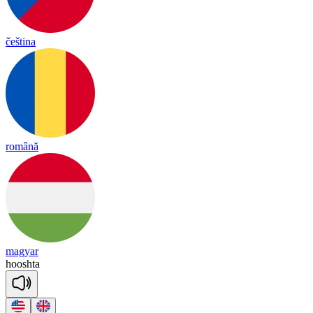
čeština
română
magyar
hoosh
ta