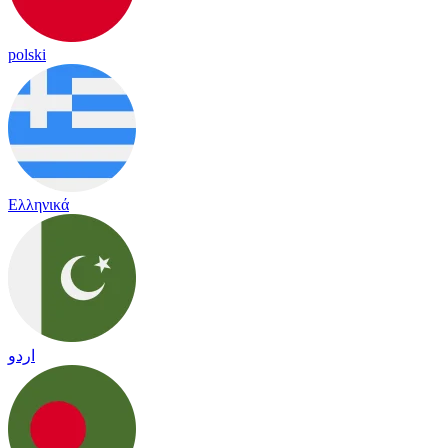
polski
Ελληνικά
اردو