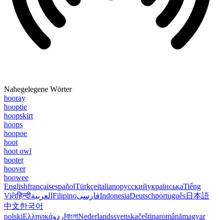
Nahegelegene Wörter
hooray
hooptie
hoopskirt
hoops
hoopoe
hoot
hoot owl
hooter
hoover
hoowee
English
français
español
Türkçe
italiano
русский
українська
Tiếng
Việt
हिन्दी
العربية
Filipino
فارسی
Indonesia
Deutsch
português
日本語
中文
한국어
polski
Ελληνικά
اردو
বাংলা
Nederlands
svenska
čeština
română
magyar