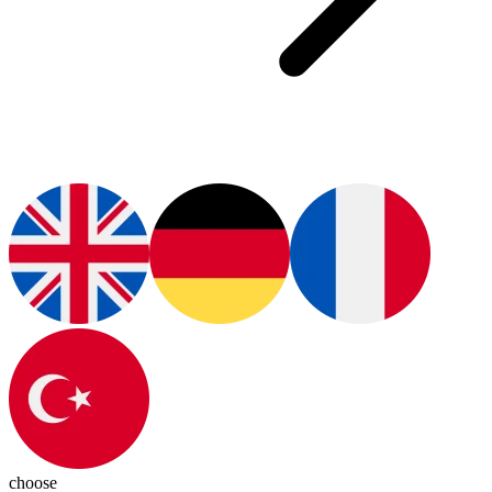
choose