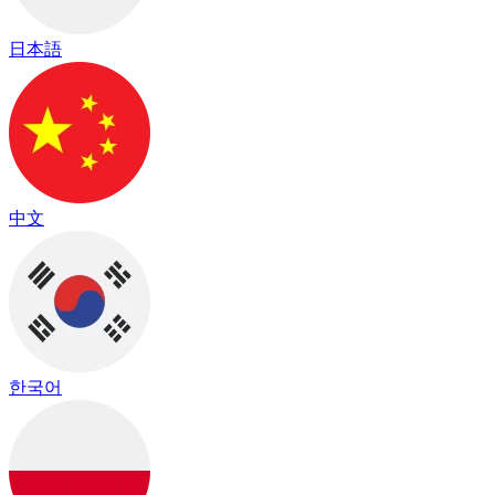
日本語
中文
한국어