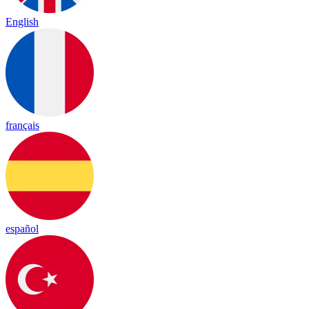
English
français
español