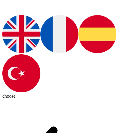
choose