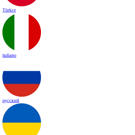
Türkçe
italiano
русский