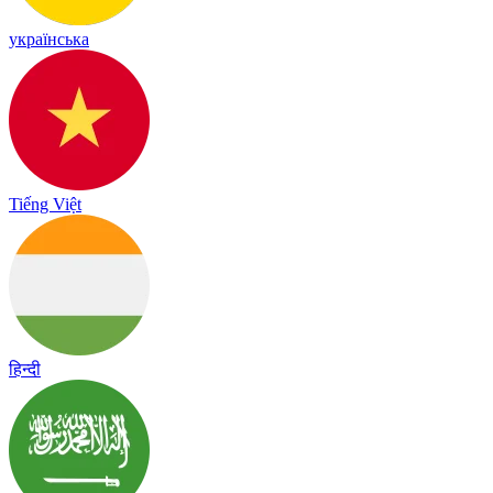
українська
Tiếng Việt
हिन्दी