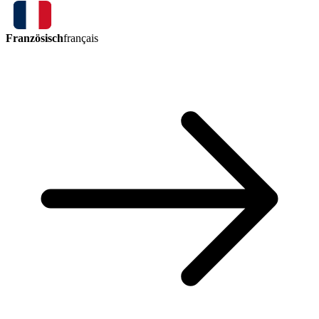
Französisch
français