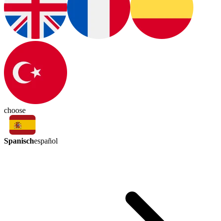
choose
Spanisch
español