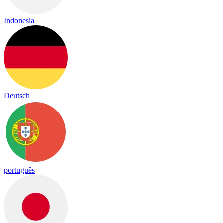
Indonesia
Deutsch
português