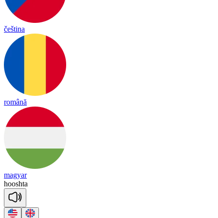
čeština
română
magyar
hoosh
ta