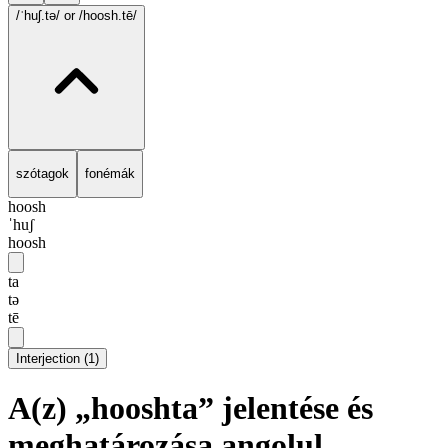
/ˈhuʃ.tə/
or /hoosh.tē/
szótagok
fonémák
hoosh
ˈhuʃ
hoosh
ta
tə
tē
Interjection
(
1
)
A(z) „hooshta” jelentése és
meghatározása angolul