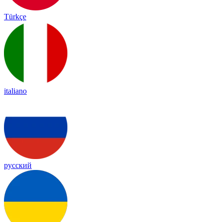
Türkçe
italiano
русский