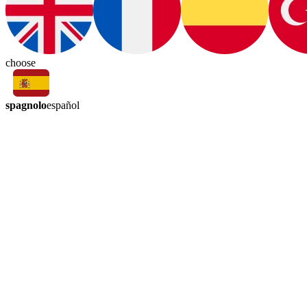
choose
spagnolo
español