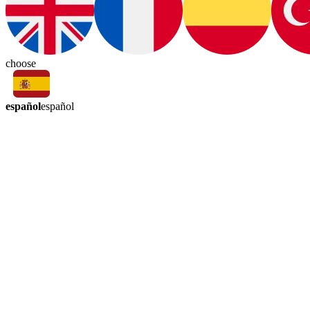
choose
español
español