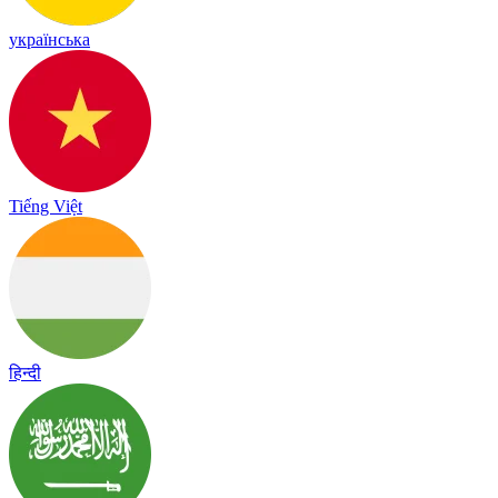
українська
Tiếng Việt
हिन्दी