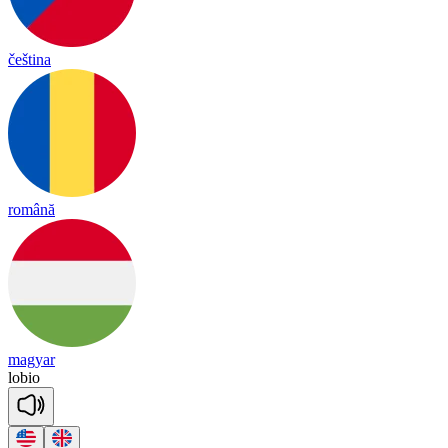
čeština
română
magyar
lo
bio