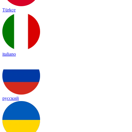
Türkçe
italiano
русский