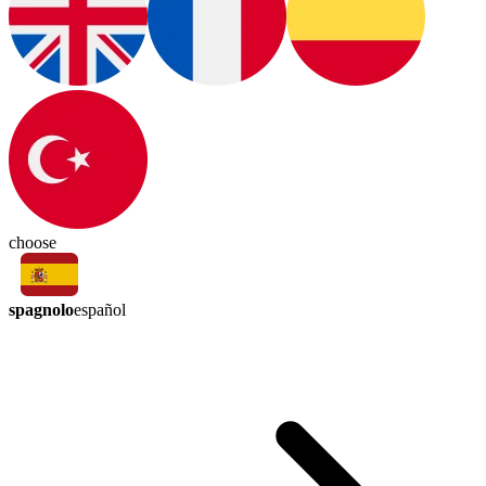
choose
spagnolo
español