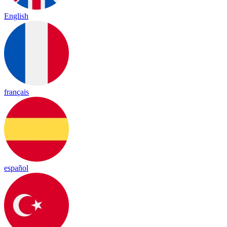
English
français
español