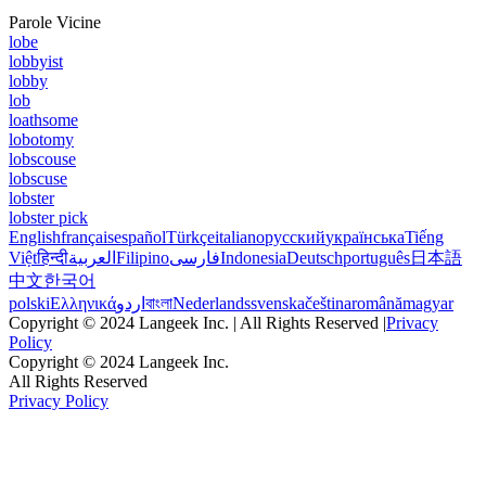
Parole Vicine
lobe
lobbyist
lobby
lob
loathsome
lobotomy
lobscouse
lobscuse
lobster
lobster pick
English
français
español
Türkçe
italiano
русский
українська
Tiếng
Việt
हिन्दी
العربية
Filipino
فارسی
Indonesia
Deutsch
português
日本語
中文
한국어
polski
Ελληνικά
اردو
বাংলা
Nederlands
svenska
čeština
română
magyar
Copyright © 2024 Langeek Inc. | All Rights Reserved |
Privacy
Policy
Copyright © 2024 Langeek Inc.
All Rights Reserved
Privacy Policy