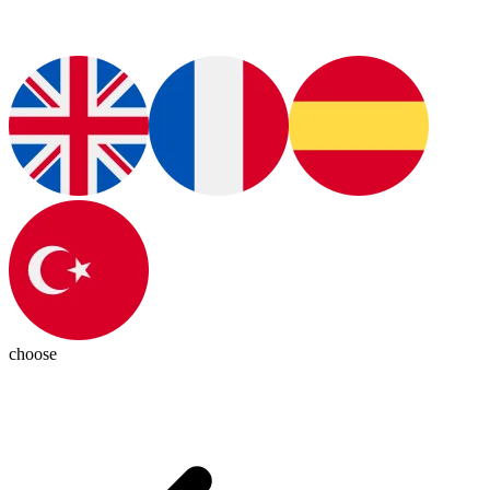
choose