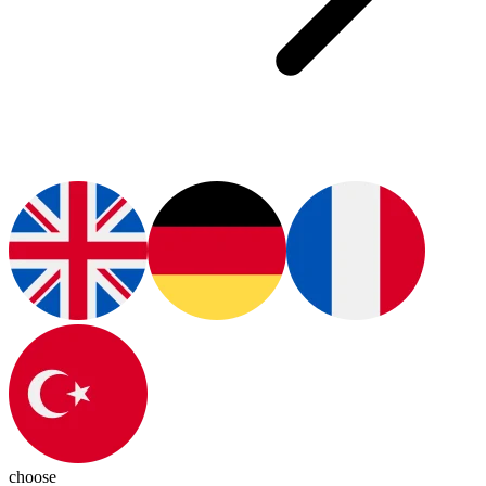
choose