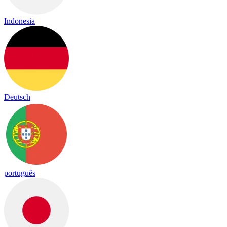
Indonesia
Deutsch
português