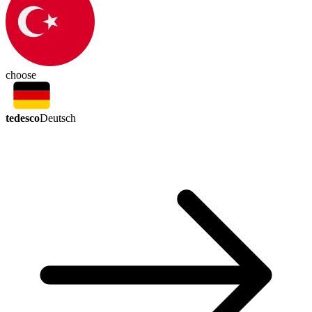
choose
tedesco
Deutsch