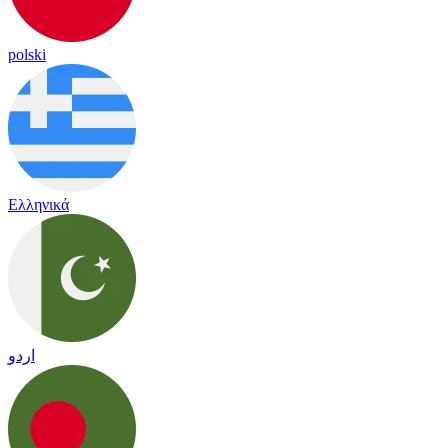
polski
Ελληνικά
اردو