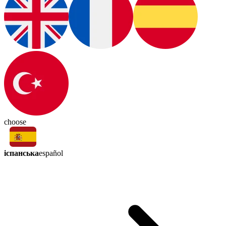
choose
іспанська
español