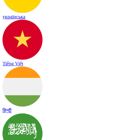
українська
Tiếng Việt
हिन्दी