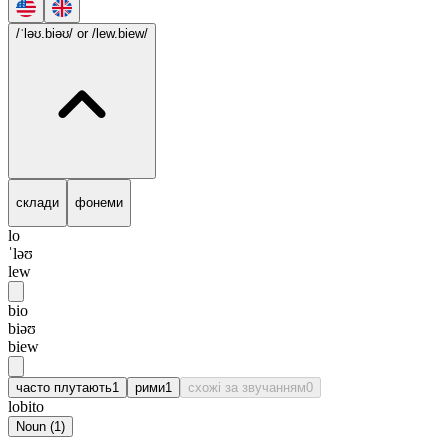
/ˈləʊ.biəʊ/
or /lew.biew/
склади
фонеми
lo
ˈləʊ
lew
bio
biəʊ
biew
часто плутають
1
рими
1
схожі за звучанням
0
lobito
Noun
(
1
)