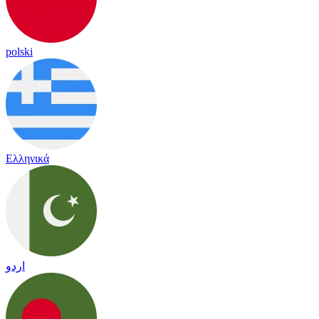
polski
Ελληνικά
اردو