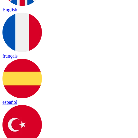
English
français
español