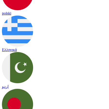
polski
Ελληνικά
اردو