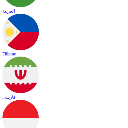
العربية
Filipino
فارسی