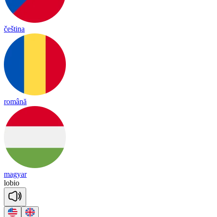
čeština
română
magyar
lo
bio