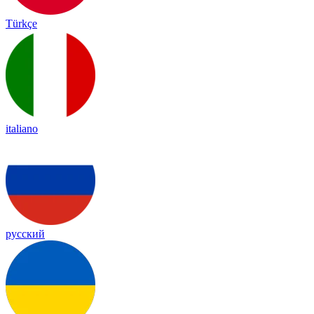
Türkçe
italiano
русский