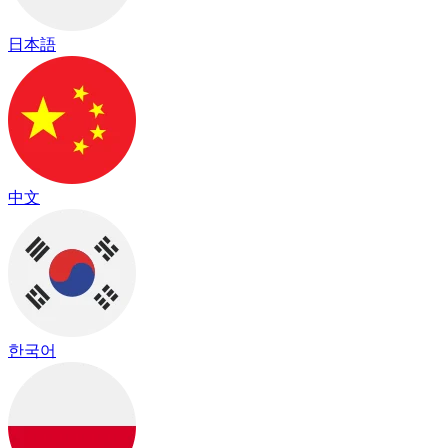
日本語
中文
한국어