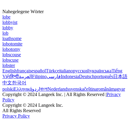
Nahegelegene Wörter
lobe
lobbyist
lobby
lob
loathsome
lobotomite
lobotomy
lobscouse
lobscuse
lobster
English
français
español
Türkçe
italiano
русский
українська
Tiếng
Việt
हिन्दी
العربية
Filipino
فارسی
Indonesia
Deutsch
português
日本語
中文
한국어
polski
Ελληνικά
اردو
বাংলা
Nederlands
svenska
čeština
română
magyar
Copyright © 2024 Langeek Inc. | All Rights Reserved |
Privacy
Policy
Copyright © 2024 Langeek Inc.
All Rights Reserved
Privacy Policy