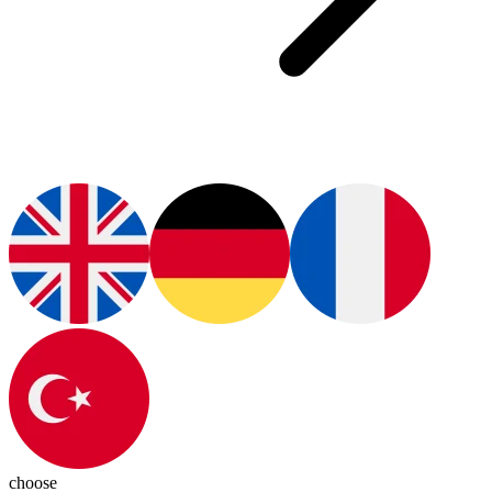
choose