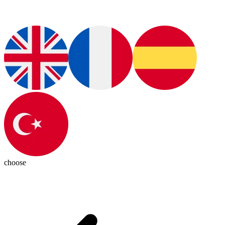
choose