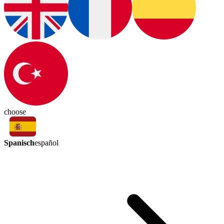
choose
Spanisch
español