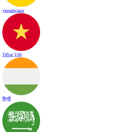
українська
Tiếng Việt
हिन्दी