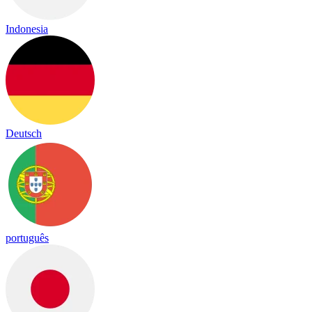
Indonesia
Deutsch
português