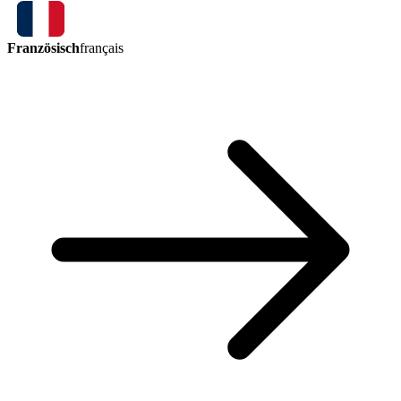
Französisch
français