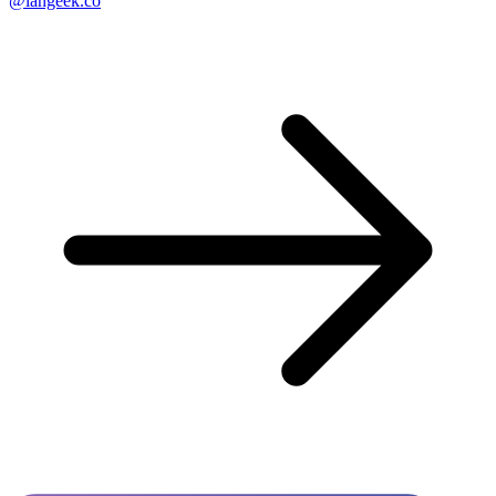
@langeek.co