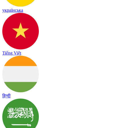
українська
Tiếng Việt
हिन्दी