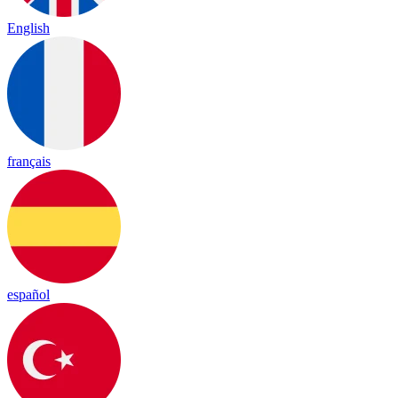
English
français
español