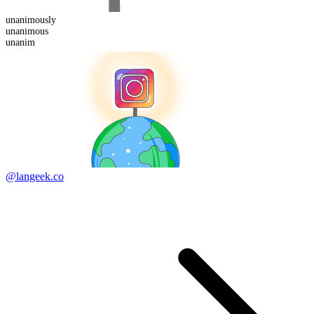
unanimous
ly
unanim
ous
unanim
@langeek.co