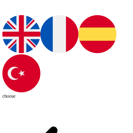
choose