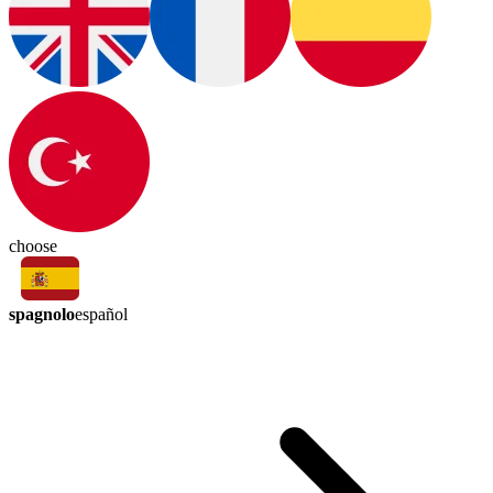
choose
spagnolo
español