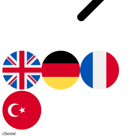
choose