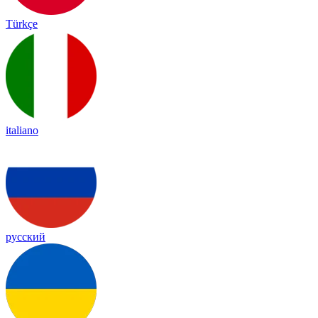
Türkçe
italiano
русский