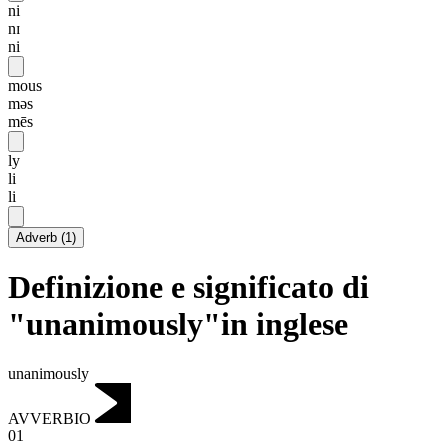
ni
nɪ
ni
mous
məs
mēs
ly
li
li
Adverb
(
1
)
Definizione e significato di
"unanimously"in inglese
unanimously
AVVERBIO
01