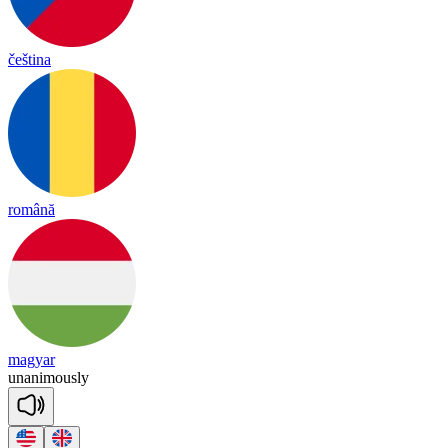
čeština
română
magyar
u
na
ni
mous
ly