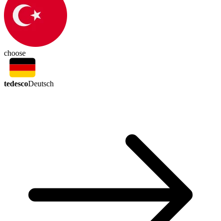
choose
tedesco
Deutsch