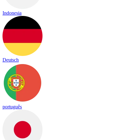
Indonesia
Deutsch
português