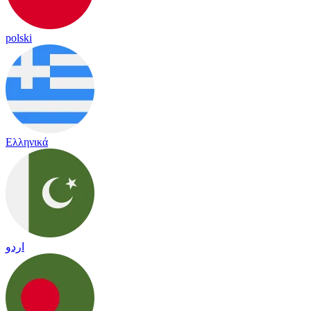
polski
Ελληνικά
اردو