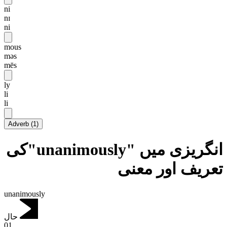
ni
nɪ
ni
mous
məs
mēs
ly
li
li
Adverb
(
1
)
انگریزی میں "unanimously"کی
تعریف اور معنی
unanimously
حال
01