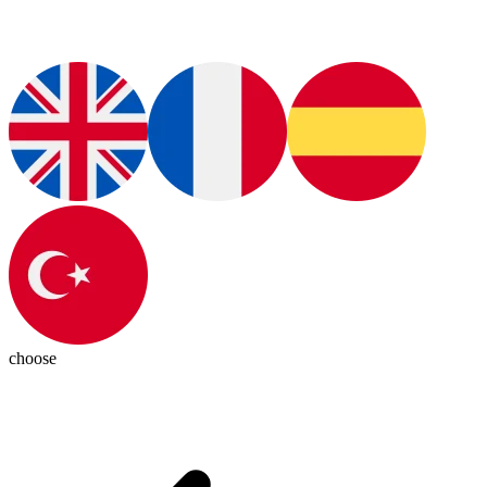
choose