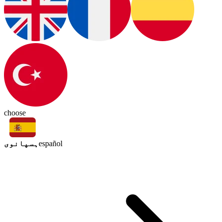
choose
ہسپانوی
español