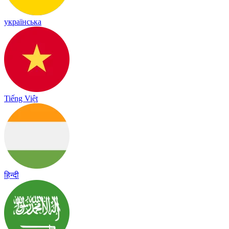
українська
Tiếng Việt
हिन्दी