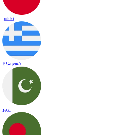
polski
Ελληνικά
اردو