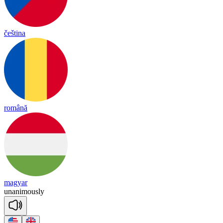
čeština
română
magyar
u
na
ni
mous
ly