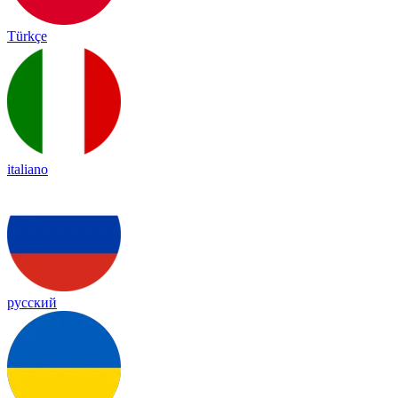
Türkçe
italiano
русский