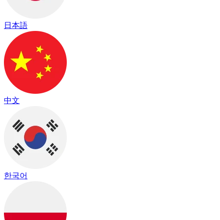
日本語
中文
한국어