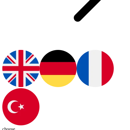
choose