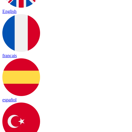
English
français
español