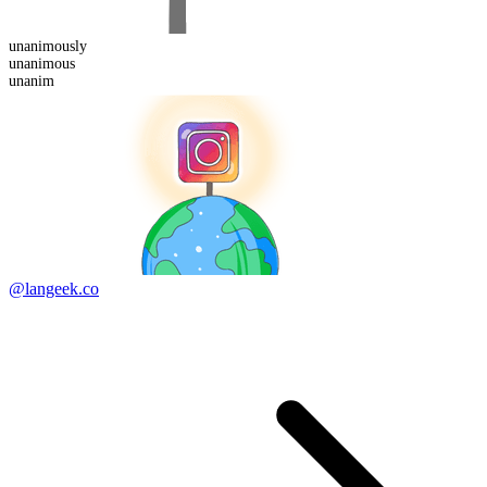
unanimous
ly
unanim
ous
unanim
@langeek.co