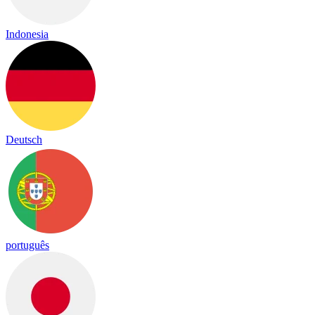
Indonesia
Deutsch
português