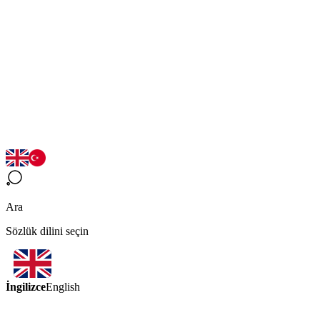
Ara
Sözlük dilini seçin
İngilizce
English