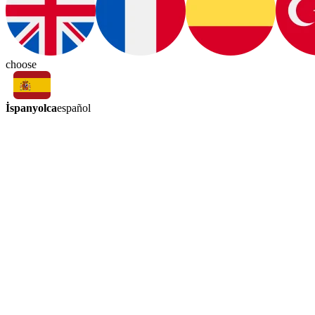
choose
İspanyolca
español