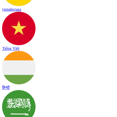
українська
Tiếng Việt
हिन्दी