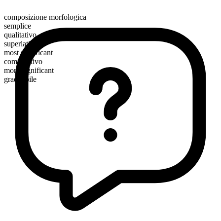
composizione morfologica
semplice
qualitativo
superlativo
most significant
comparativo
more significant
graduabile