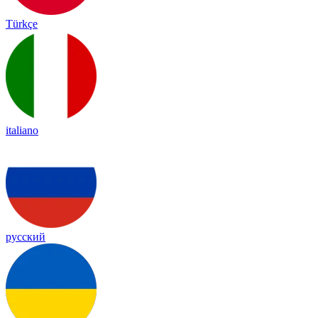
Türkçe
italiano
русский