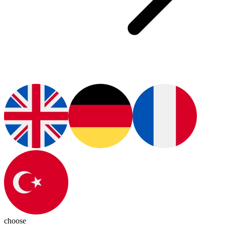
choose