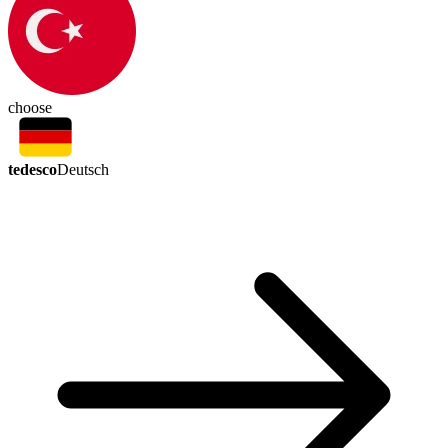
choose
tedesco
Deutsch