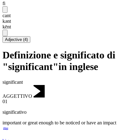
fi
cant
kənt
kēnt
Adjective
(
4
)
Definizione e significato di
"significant"in inglese
significant
AGGETTIVO
01
significativo
important or great enough to be noticed or have an impact