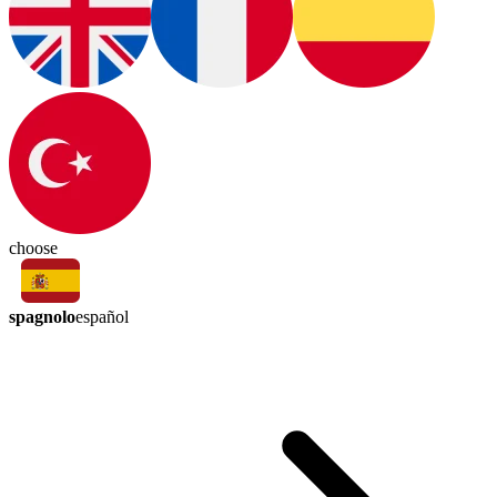
choose
spagnolo
español