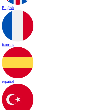
English
français
español