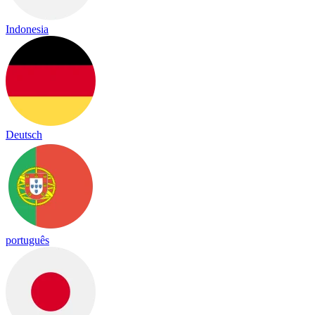
Indonesia
Deutsch
português