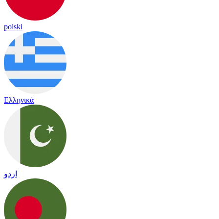
polski
Ελληνικά
اردو