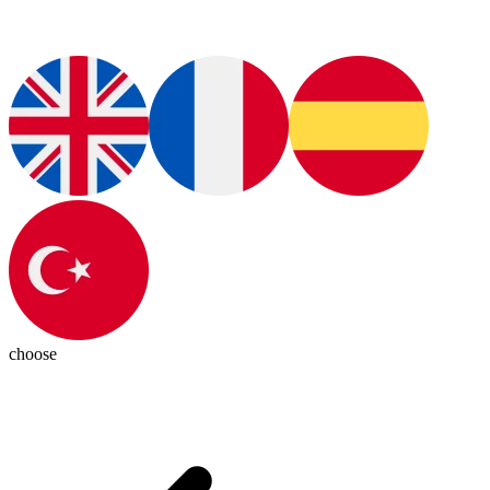
choose