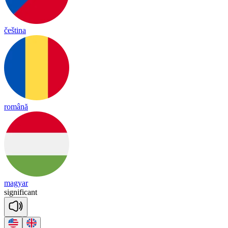
čeština
română
magyar
sig
ni
fi
cant