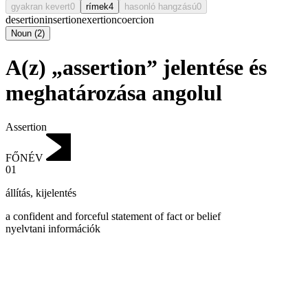
gyakran kevert
0
rímek
4
hasonló hangzású
0
desertion
insertion
exertion
coercion
Noun
(
2
)
A(z) „assertion” jelentése és
meghatározása angolul
Assertion
FŐNÉV
01
állítás
,
kijelentés
a confident and forceful statement of fact or belief
nyelvtani információk