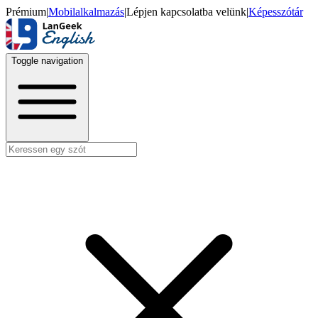
Prémium
|
Mobilalkalmazás
|
Lépjen kapcsolatba velünk
|
Képesszótár
Toggle navigation