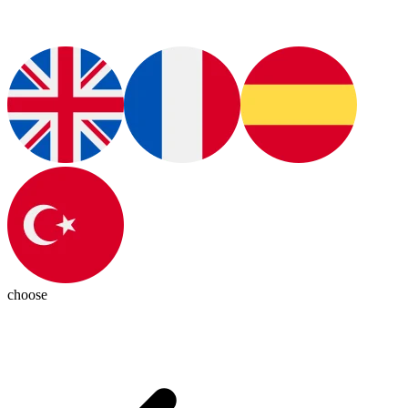
choose