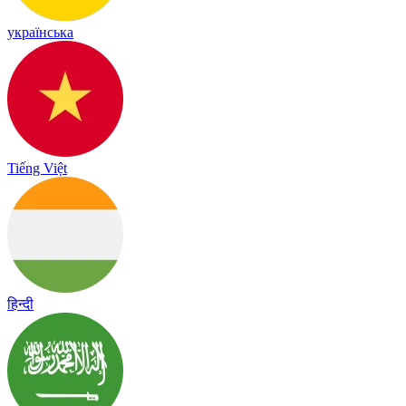
українська
Tiếng Việt
हिन्दी