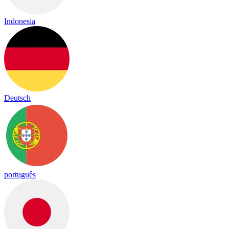
Indonesia
Deutsch
português