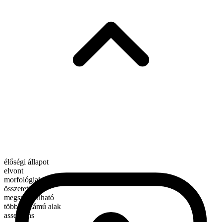
élőségi állapot
elvont
morfológiai összetétel
összetett
megszámlálható
többes számú alak
assertions