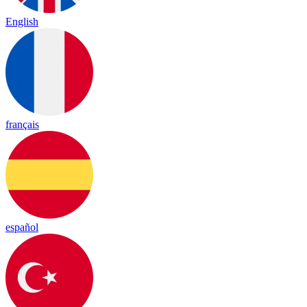
English
français
español