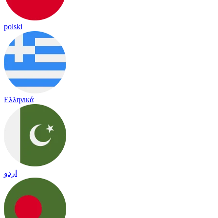
polski
Ελληνικά
اردو