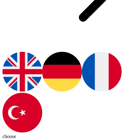
choose