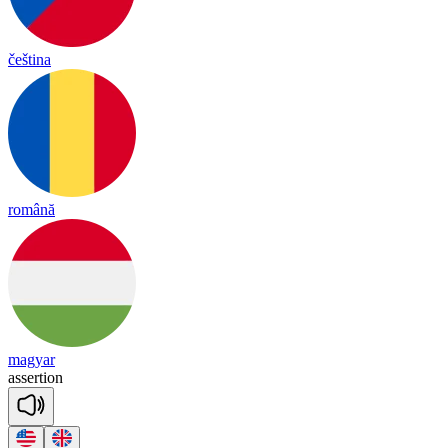
čeština
română
magyar
a
sser
tion