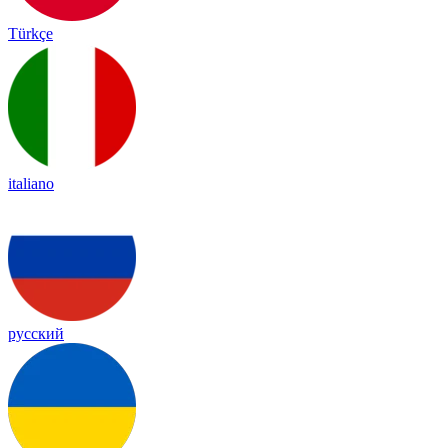
Türkçe
italiano
русский