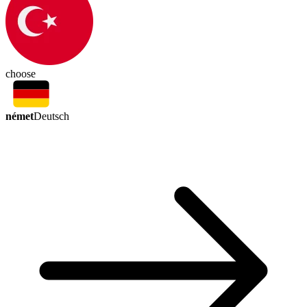
choose
német
Deutsch