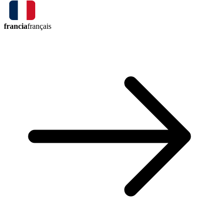
francia
français