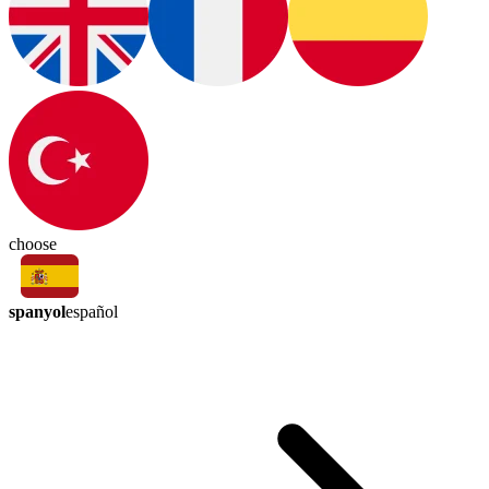
choose
spanyol
español