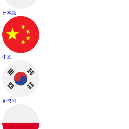
日本語
中文
한국어