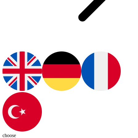
choose