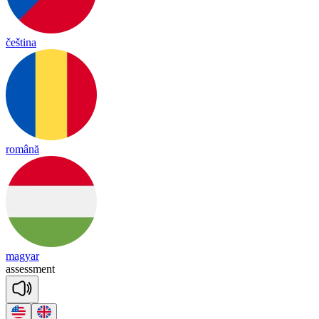
čeština
română
magyar
a
ssess
ment