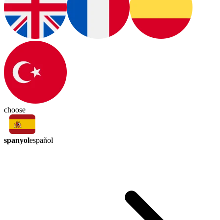
choose
spanyol
español