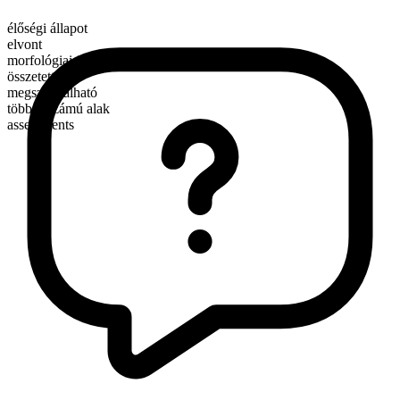
élőségi állapot
elvont
morfológiai összetétel
összetett
megszámlálható
többes számú alak
assessments