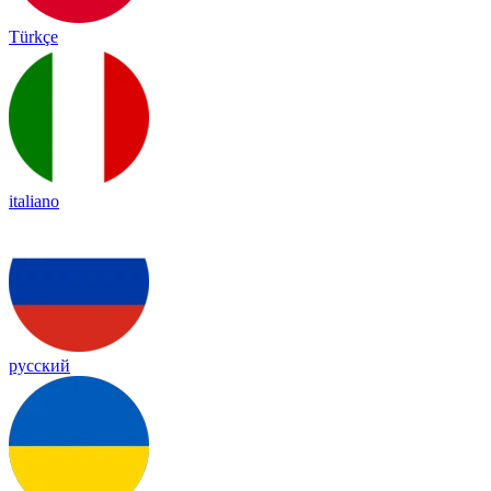
Türkçe
italiano
русский