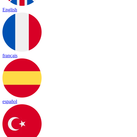
English
français
español