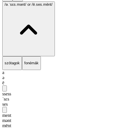
/ə.ˈsɛs.mənt/
or /ē.ses.mēnt/
szótagok
fonémák
a
ə
ē
ssess
ˈsɛs
ses
ment
mənt
mēnt