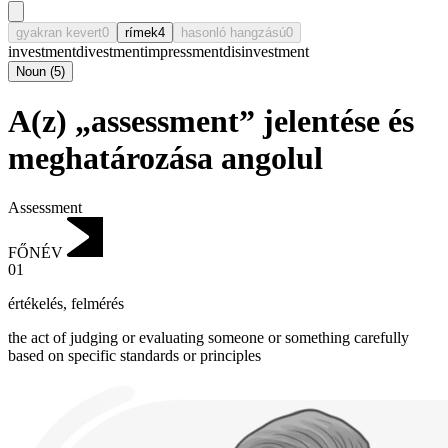
gyakran kevert
0
rímek
4
hasonló hangzású
0
investment
divestment
impressment
disinvestment
Noun
(
5
)
A(z) „assessment” jelentése és
meghatározása angolul
Assessment
FŐNÉV
01
értékelés
,
felmérés
the act of judging or evaluating someone or something carefully
based on specific standards or principles