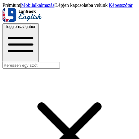
Prémium
|
Mobilalkalmazás
|
Lépjen kapcsolatba velünk
|
Képesszótár
Toggle navigation