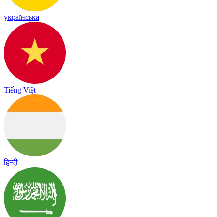
українська
Tiếng Việt
हिन्दी