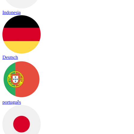
Indonesia
Deutsch
português