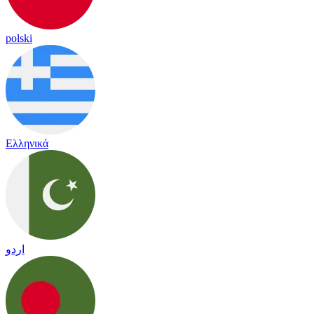
polski
Ελληνικά
اردو