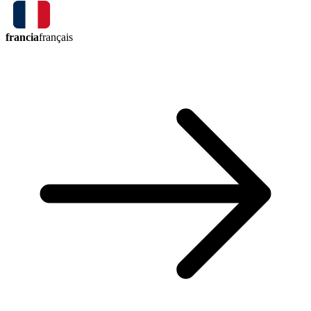
francia
français