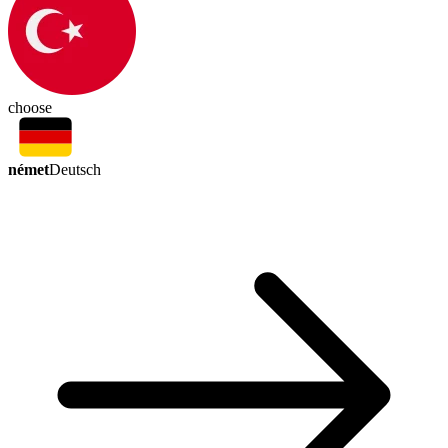
choose
német
Deutsch