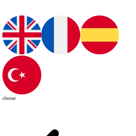
choose