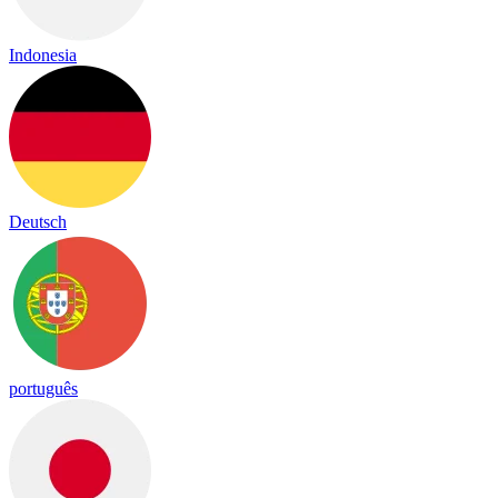
Indonesia
Deutsch
português