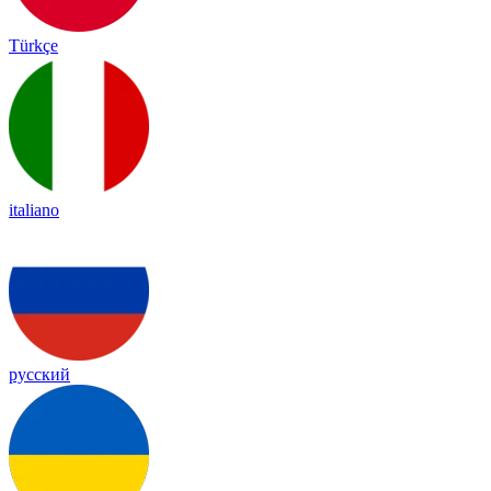
Türkçe
italiano
русский