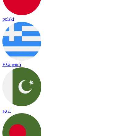
polski
Ελληνικά
اردو