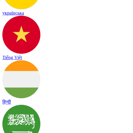
українська
Tiếng Việt
हिन्दी