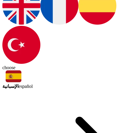
choose
الإسبانية
español