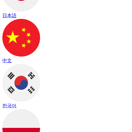
日本語
中文
한국어