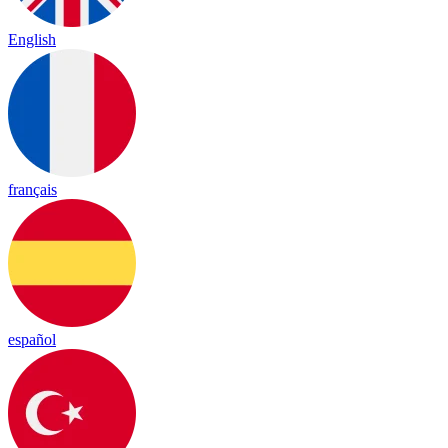
English
français
español