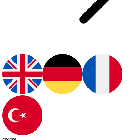
choose