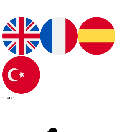
choose