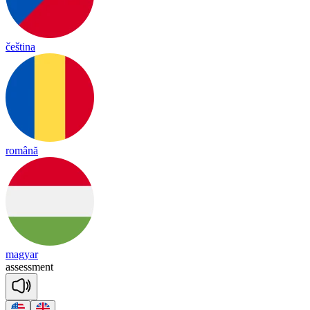
čeština
română
magyar
a
ssess
ment