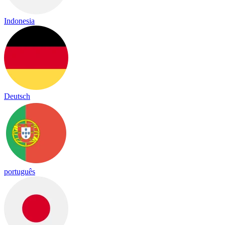
Indonesia
Deutsch
português