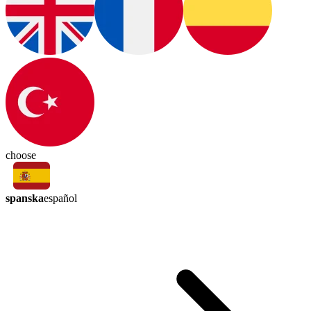
choose
spanska
español