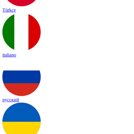
Türkçe
italiano
русский