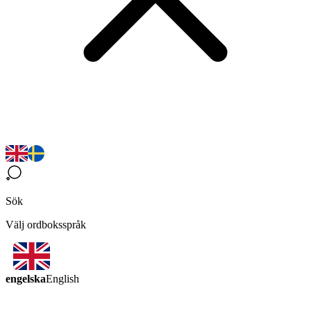
Sök
Välj ordboksspråk
engelska
English