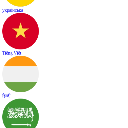
українська
Tiếng Việt
हिन्दी