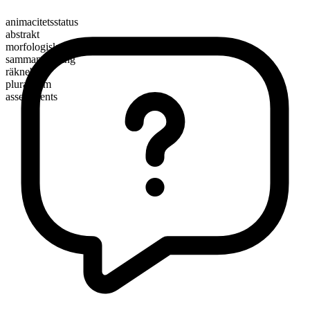
animacitetsstatus
abstrakt
morfologisk sammansättning
sammansättning
räknebart
pluralform
assessments