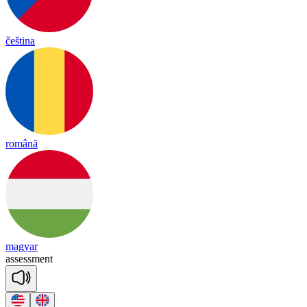
čeština
română
magyar
a
ssess
ment