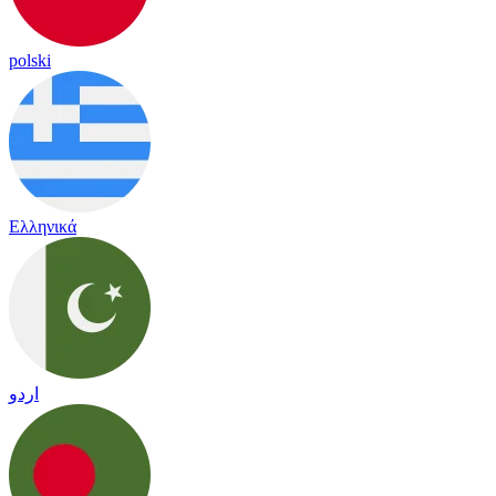
polski
Ελληνικά
اردو