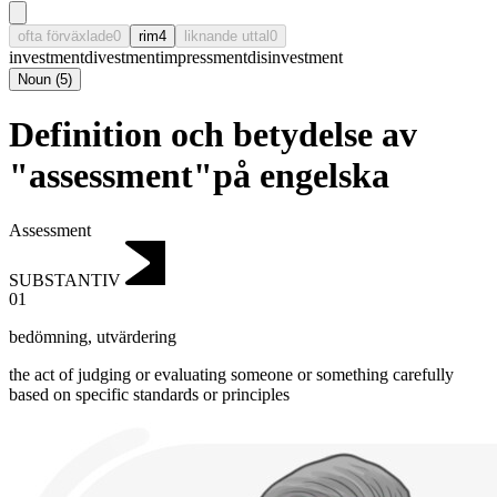
ofta förväxlade
0
rim
4
liknande uttal
0
investment
divestment
impressment
disinvestment
Noun
(
5
)
Definition och betydelse av
"assessment"på engelska
Assessment
SUBSTANTIV
01
bedömning
,
utvärdering
the act of judging or evaluating someone or something carefully
based on specific standards or principles