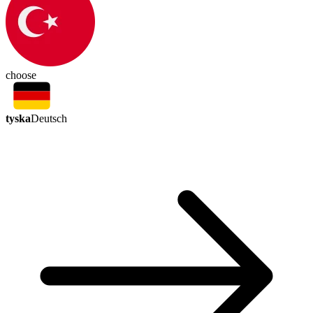
choose
tyska
Deutsch