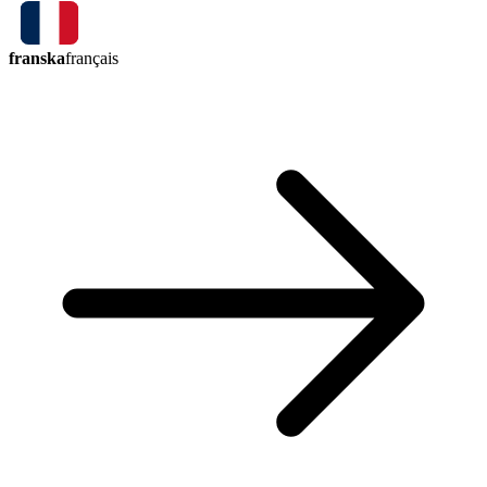
franska
français