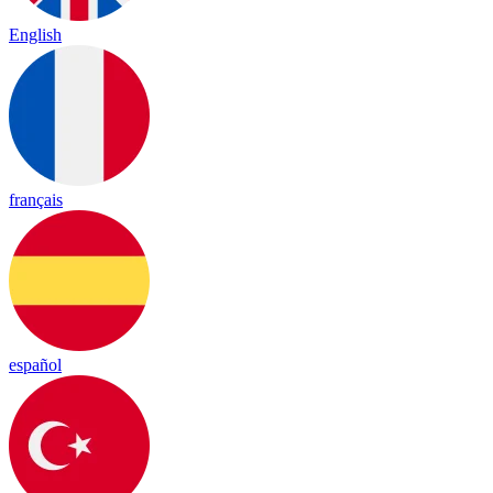
English
français
español