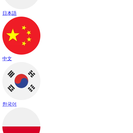
日本語
中文
한국어