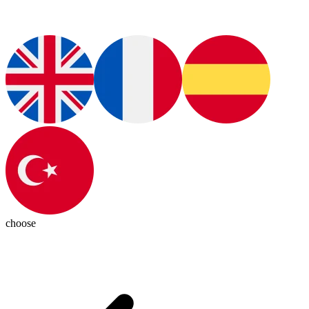
choose