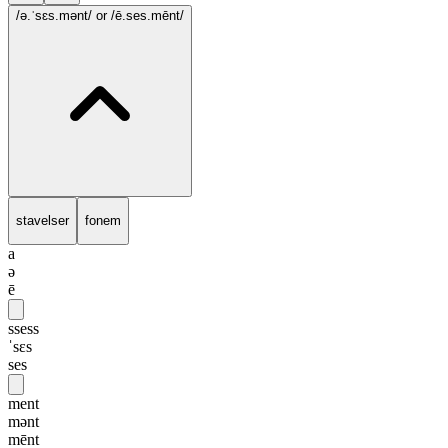
/ə.ˈsɛs.mənt/
or /ē.ses.mēnt/
stavelser
fonem
a
ə
ē
ssess
ˈsɛs
ses
ment
mənt
mēnt