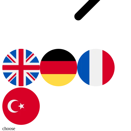
choose