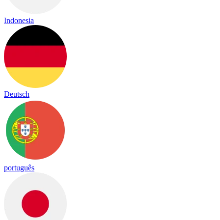
Indonesia
Deutsch
português