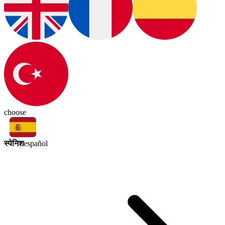
choose
स्पेनिश
español