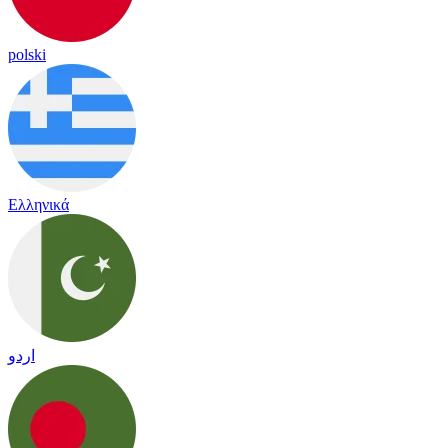
polski
Ελληνικά
اردو