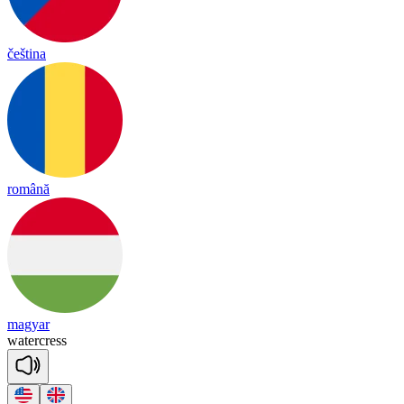
čeština
română
magyar
wa
ter
cress