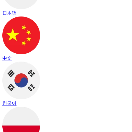
日本語
中文
한국어