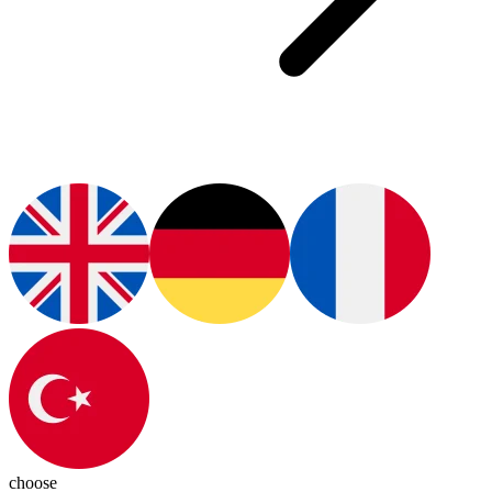
choose