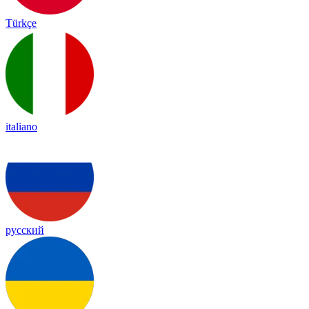
Türkçe
italiano
русский