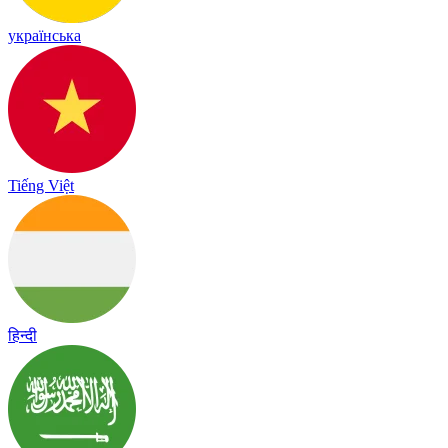
українська
Tiếng Việt
हिन्दी