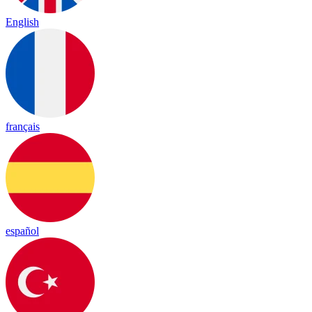
English
français
español