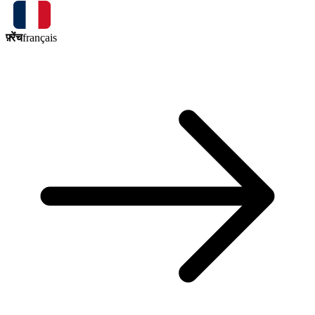
फ़्रेंच
français