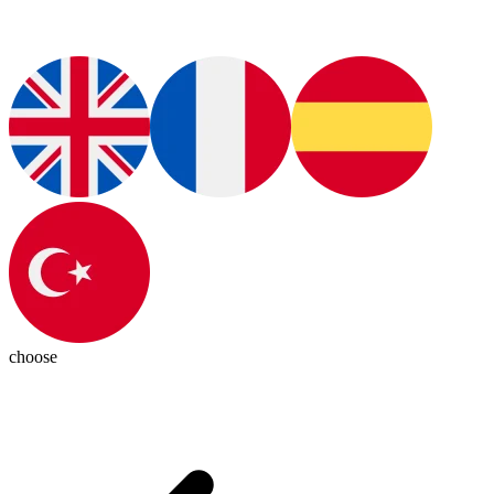
choose