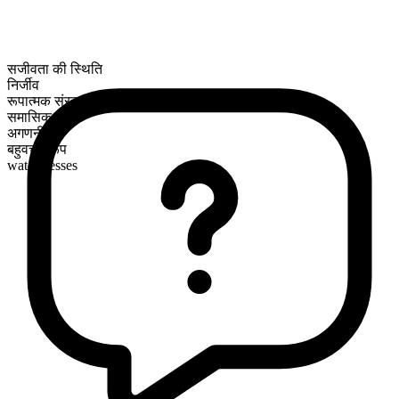
सजीवता की स्थिति
निर्जीव
रूपात्मक संरचना
समासिक
अगणनीय
बहुवचन रूप
watercresses