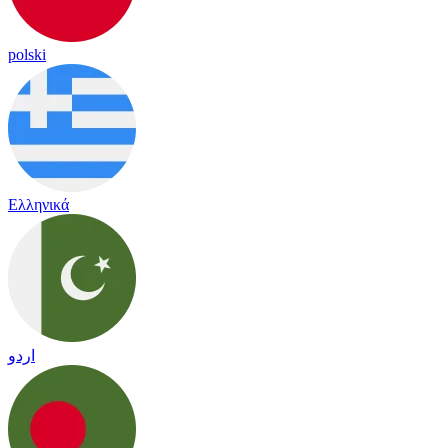
polski
Ελληνικά
اردو