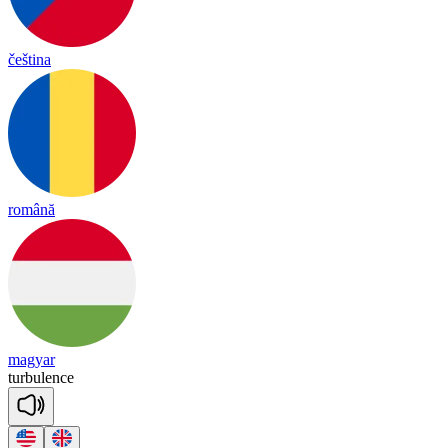
čeština
română
magyar
tur
bu
lence