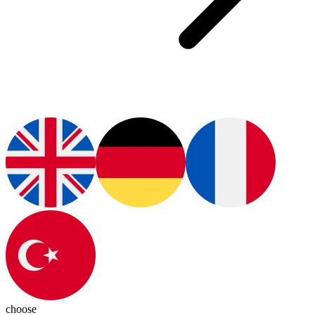
choose