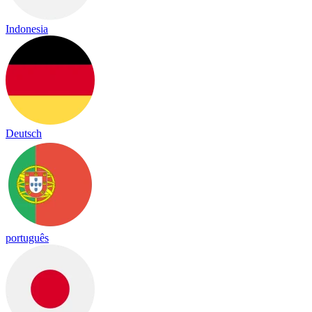
Indonesia
Deutsch
português