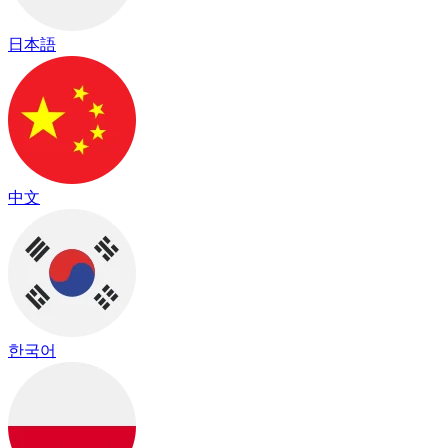
日本語
中文
한국어