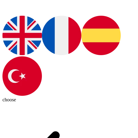
choose