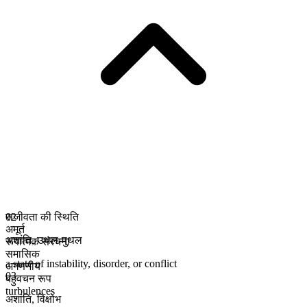
सजीवता की स्थिति
02
अमूर्त
अशांति
,
उथल-पुथल
रूपात्मक संरचना
समासिक
a state of instability, disorder, or conflict
अगणनीय
03
बहुवचन रूप
turbulences
अशांति
,
विक्षोभ