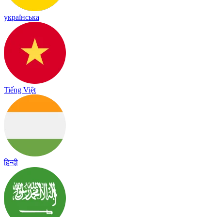
українська
Tiếng Việt
हिन्दी