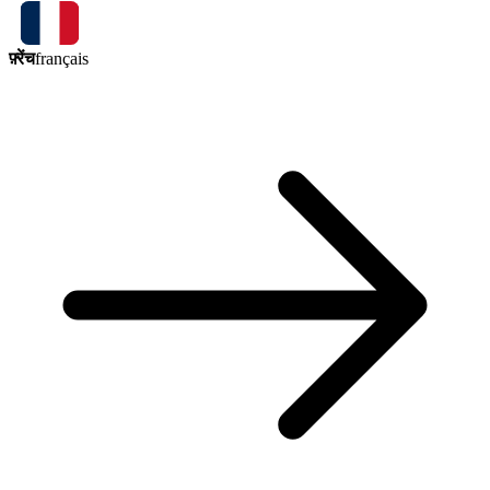
फ़्रेंच
français