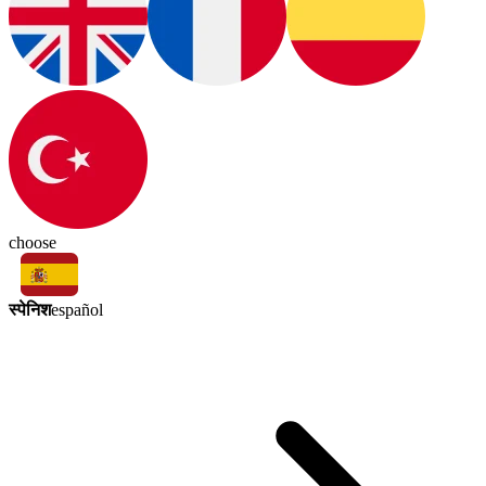
choose
स्पेनिश
español