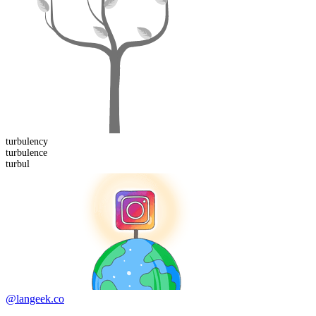
turbulency
turbul
ence
turbul
@langeek.co