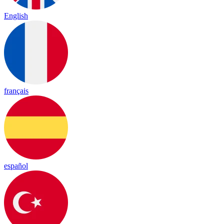
English
français
español