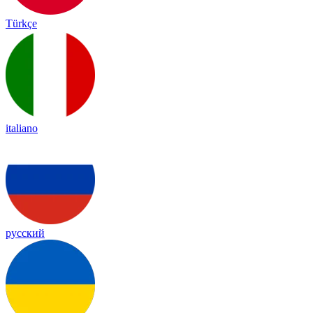
Türkçe
italiano
русский