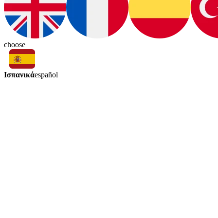
choose
Ισπανικά
español