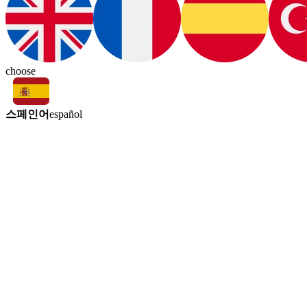
choose
스페인어
español