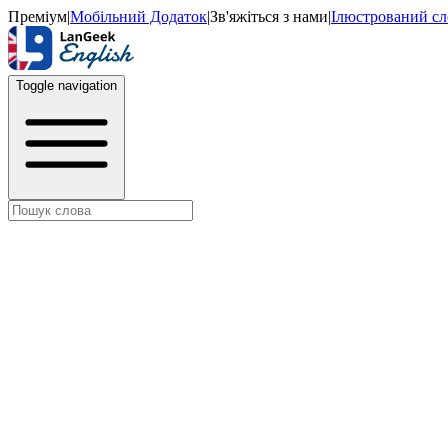
Преміум
|
Мобільний Додаток
|
Зв'яжіться з нами
|
Ілюстрований с
Toggle navigation