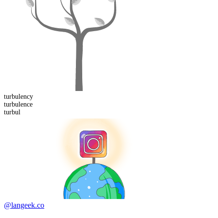
turbulency
turbul
ence
turbul
@langeek.co