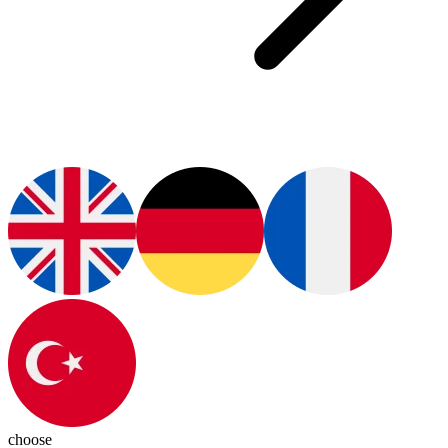
choose