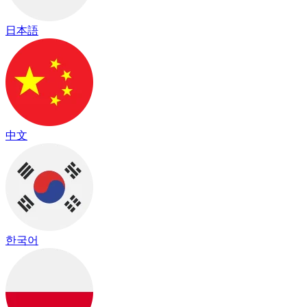
日本語
中文
한국어