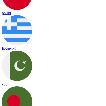
polski
Ελληνικά
اردو