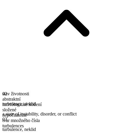
stav životnosti
02
abstraktní
turbulence
,
neklid
morfologické složení
složené
a state of instability, disorder, or conflict
nepočitatelné
03
tvar množného čísla
turbulences
turbulence
,
neklid