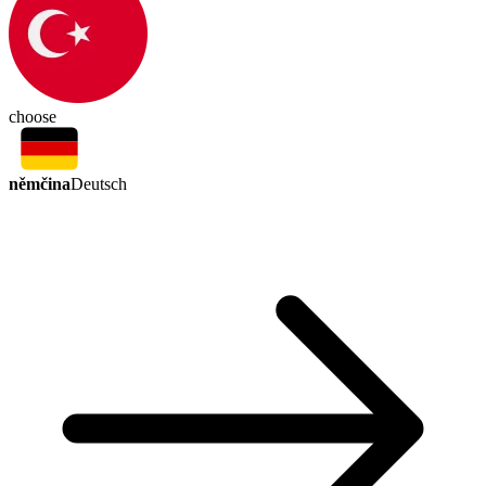
choose
němčina
Deutsch