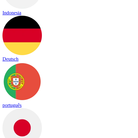
Indonesia
Deutsch
português