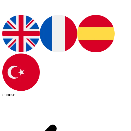
choose