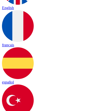
English
français
español