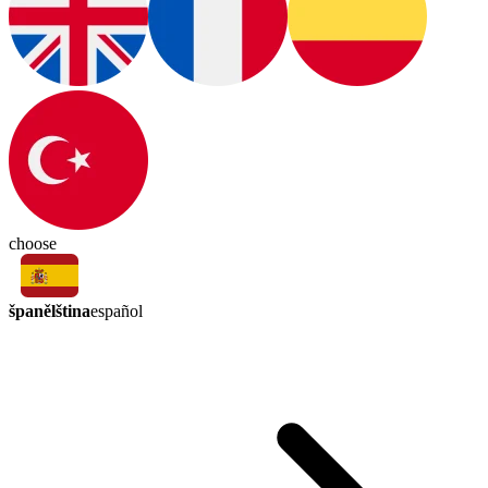
choose
španělština
español