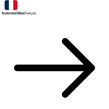
francouzština
français