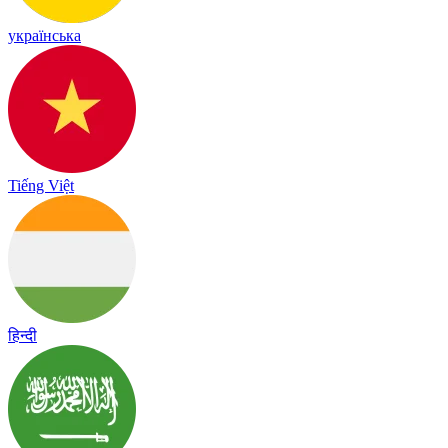
українська
Tiếng Việt
हिन्दी