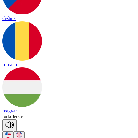
čeština
română
magyar
tur
bu
lence