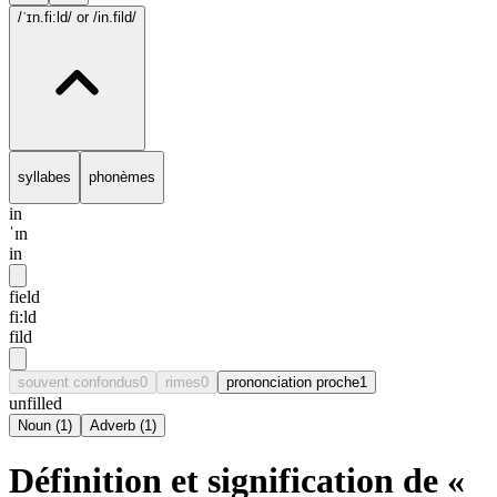
/ˈɪn.fi:ld/
or /in.fild/
syllabes
phonèmes
in
ˈɪn
in
field
fi:ld
fild
souvent confondus
0
rimes
0
prononciation proche
1
unfilled
Noun
(
1
)
Adverb
(
1
)
Définition et signification de «