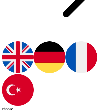
choose