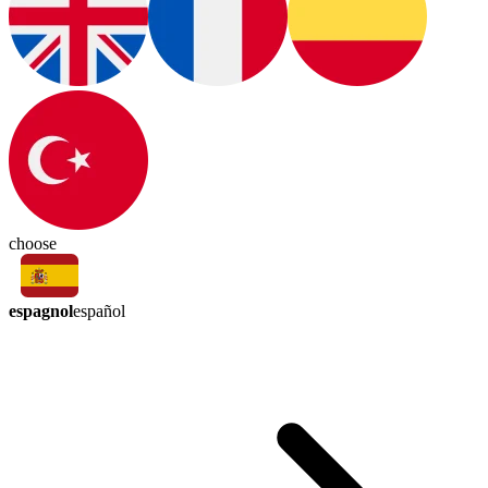
choose
espagnol
español