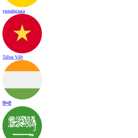
українська
Tiếng Việt
हिन्दी