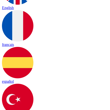
English
français
español