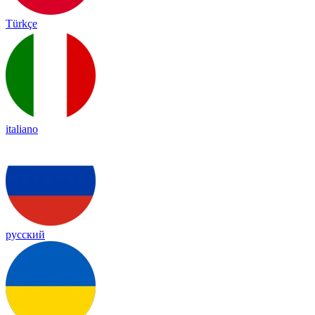
Türkçe
italiano
русский