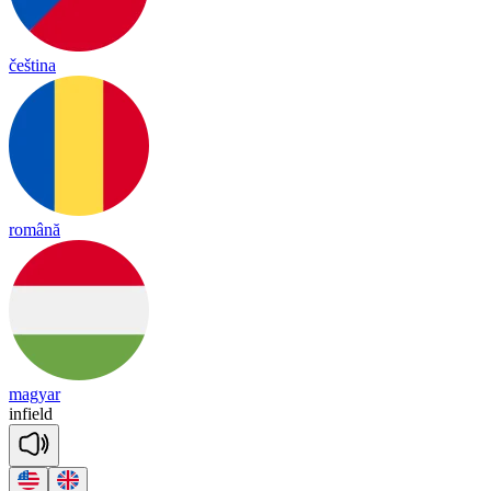
čeština
română
magyar
in
field