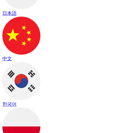
日本語
中文
한국어