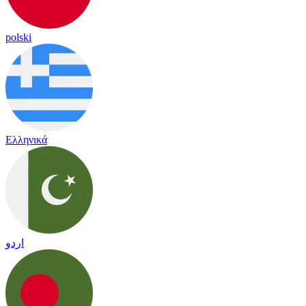
polski
Ελληνικά
اردو