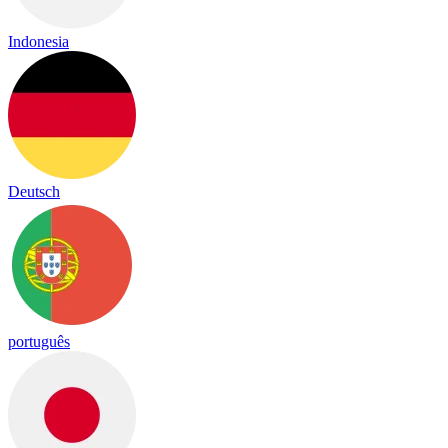
Indonesia
Deutsch
português