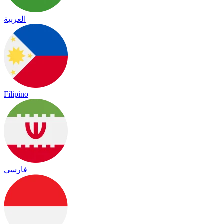
العربية
Filipino
فارسی