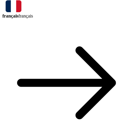
français
français