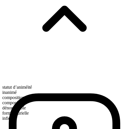
statut d’animéité
inanimé
composition morphologique
composé
dénombrable
forme plurielle
infields