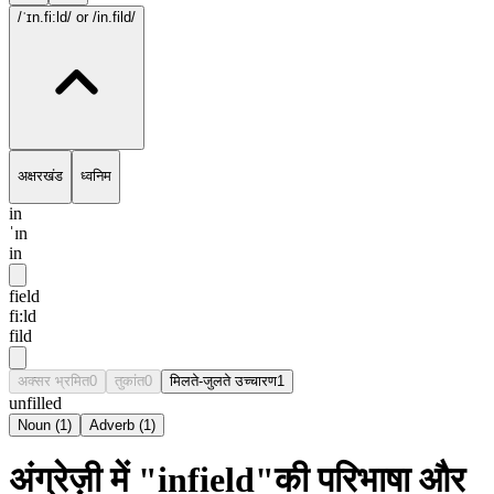
/ˈɪn.fi:ld/
or /in.fild/
अक्षरखंड
ध्वनिम
in
ˈɪn
in
field
fi:ld
fild
अक्सर भ्रमित
0
तुकांत
0
मिलते-जुलते उच्चारण
1
unfilled
Noun
(
1
)
Adverb
(
1
)
अंग्रेज़ी में "infield"की परिभाषा और