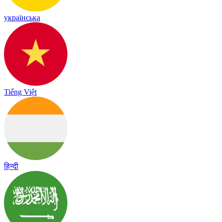
українська
Tiếng Việt
हिन्दी