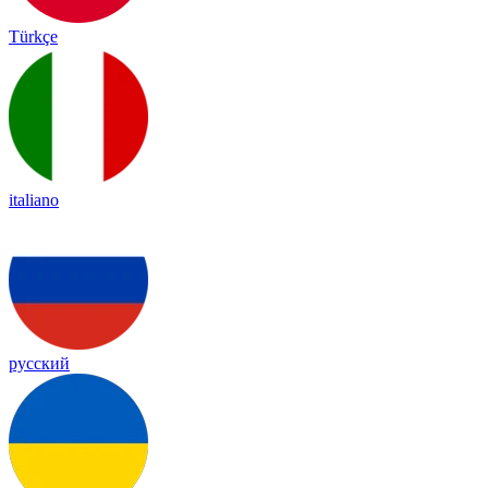
Türkçe
italiano
русский