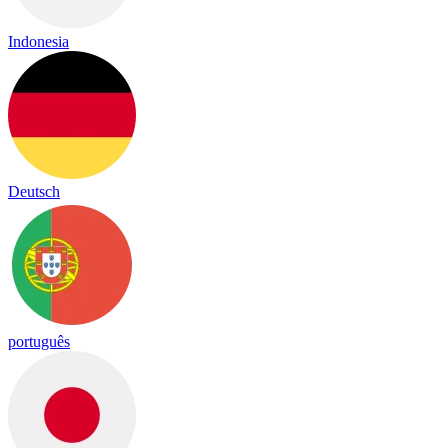
Indonesia
Deutsch
português