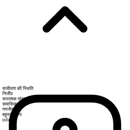
सजीवता की स्थिति
निर्जीव
रूपात्मक संरचना
समासिक
गणनीय
बहुवचन रूप
infields