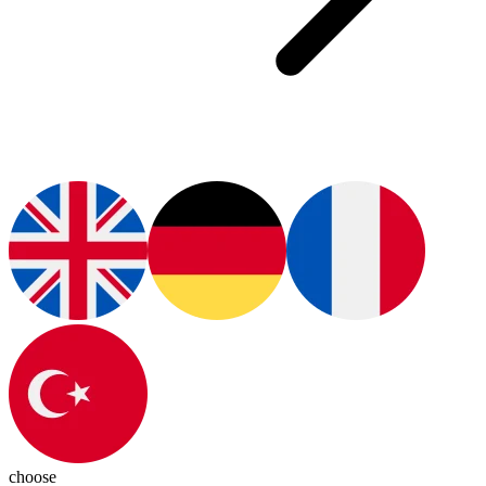
choose