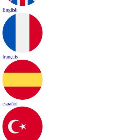
English
français
español