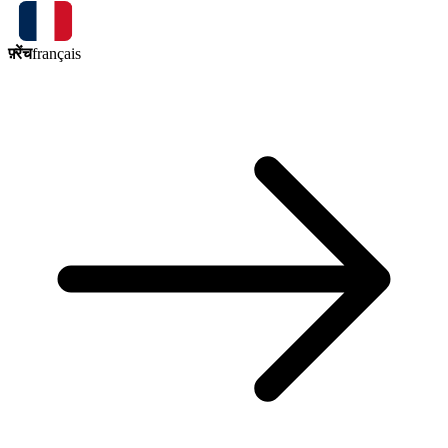
फ़्रेंच
français