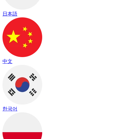
日本語
中文
한국어