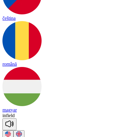
čeština
română
magyar
in
field