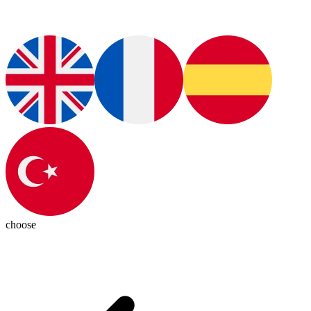
choose