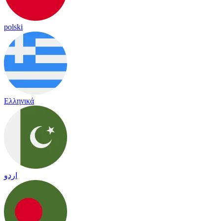
polski
Ελληνικά
اردو