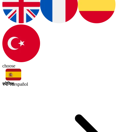
choose
स्पेनिश
español