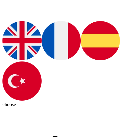
choose