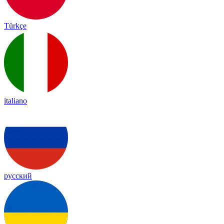
Türkçe
italiano
русский