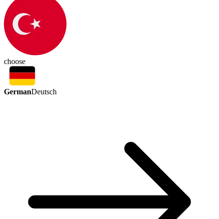
choose
German
Deutsch