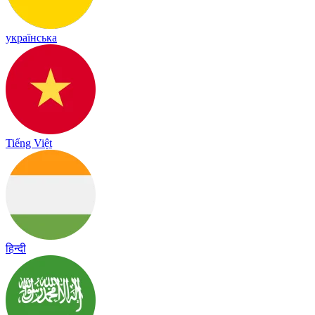
українська
Tiếng Việt
हिन्दी