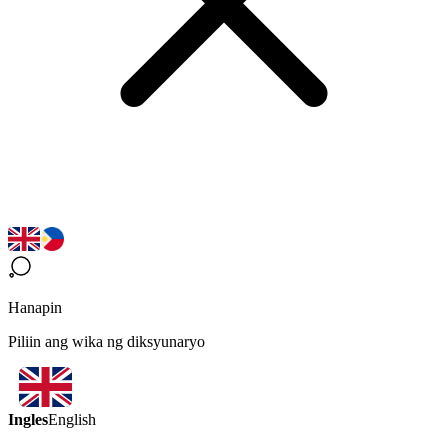
Hanapin
Piliin ang wika ng diksyunaryo
Ingles
English