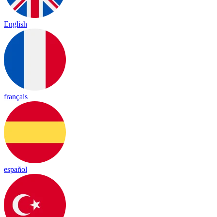
English
français
español