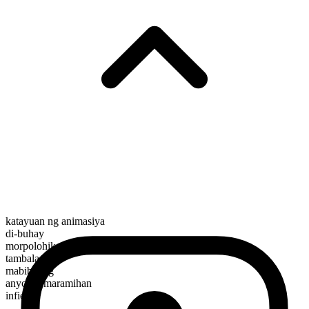
katayuan ng animasiya
di-buhay
morpolohikal na kayarian
tambalan
mabibilang
anyo ng maramihan
infields