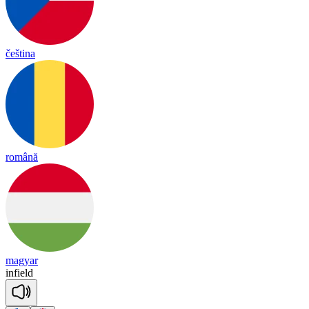
čeština
română
magyar
in
field