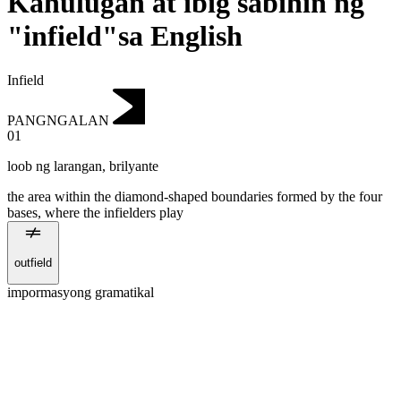
Kahulugan at ibig sabihin ng
"infield"sa English
Infield
PANGNGALAN
01
loob ng larangan
,
brilyante
the area within the diamond-shaped boundaries formed by the four
bases, where the infielders play
outfield
impormasyong gramatikal