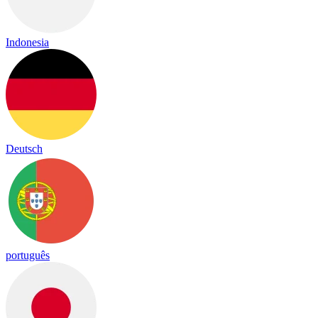
Indonesia
Deutsch
português