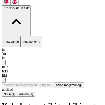
/ˈɪn.fi:ld/
or /in.fild/
mga pantig
mga ponema
in
ˈɪn
in
field
fi:ld
fild
madalas mapagkamalan
0
tugma
0
halos magkatunog
1
unfilled
Noun
(
1
)
Adverb
(
1
)