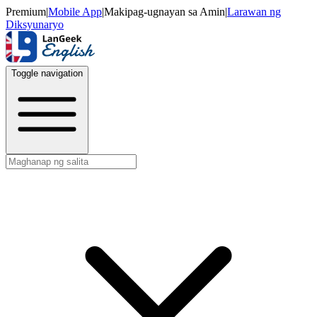
Premium
|
Mobile App
|
Makipag-ugnayan sa Amin
|
Larawan ng
Diksyunaryo
Toggle navigation