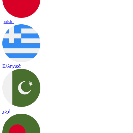
polski
Ελληνικά
اردو