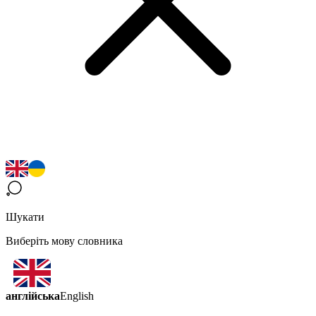
Шукати
Виберіть мову словника
англійська
English