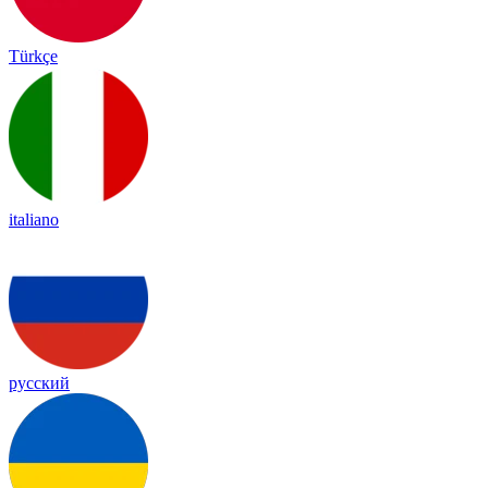
Türkçe
italiano
русский