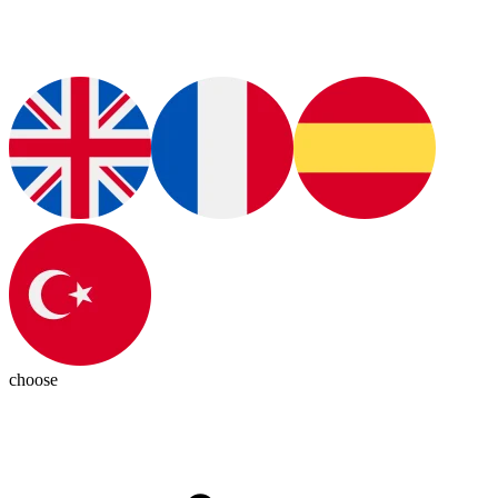
choose