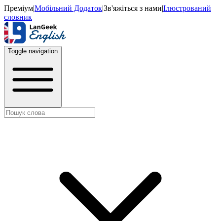
Преміум
|
Мобільний Додаток
|
Зв'яжіться з нами
|
Ілюстрований
словник
Toggle navigation