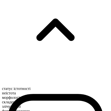
статус істотності
неістота
морфологічна будова
складене
злічуваний
форма множини