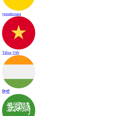
українська
Tiếng Việt
हिन्दी