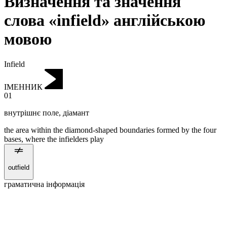
Визначення та значення
слова «infield» англійською
мовою
Infield
ІМЕННИК
01
внутрішнє поле
,
діамант
the area within the diamond-shaped boundaries formed by the four
bases, where the infielders play
outfield
граматична інформація