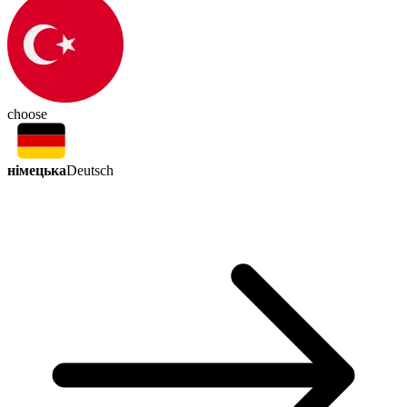
choose
німецька
Deutsch