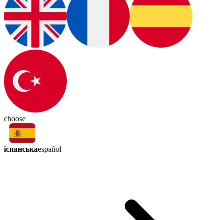
choose
іспанська
español