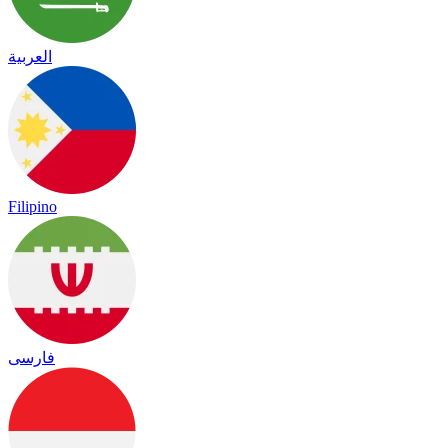
العربية
Filipino
فارسی