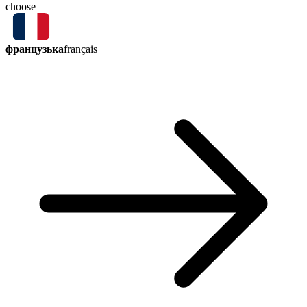
choose
французька
français