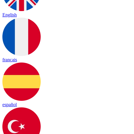
English
français
español