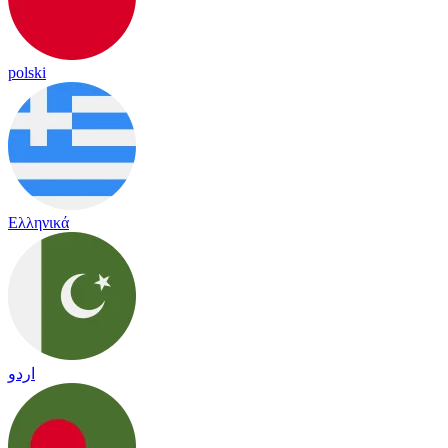
polski
Ελληνικά
اردو