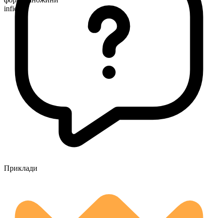
infields
Приклади