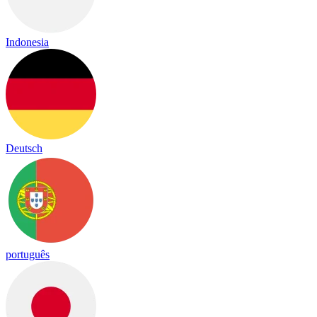
Indonesia
Deutsch
português