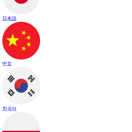
日本語
中文
한국어