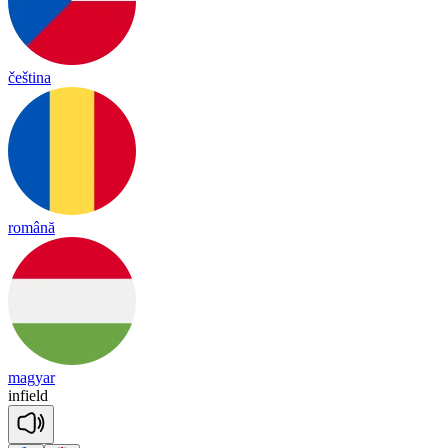
čeština
română
magyar
in
field