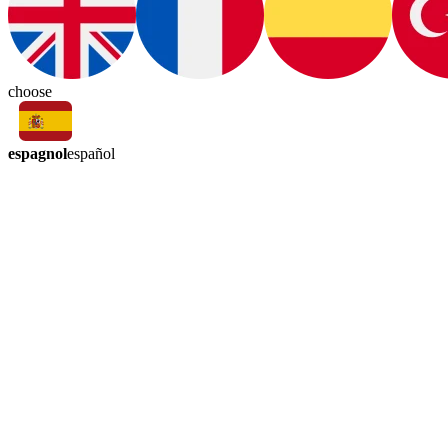
choose
espagnol
español