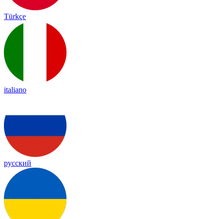
Türkçe
italiano
русский