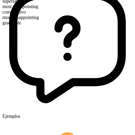
superlativo
most disappointing
comparativo
more disappointing
graduable
Ejemplos