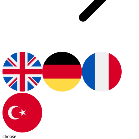
choose