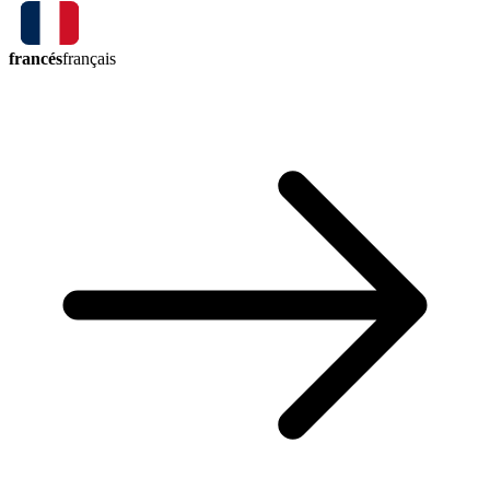
francés
français