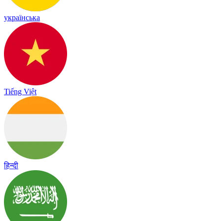
українська
Tiếng Việt
हिन्दी