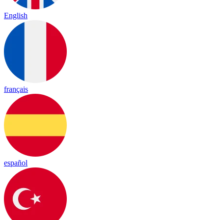
English
français
español