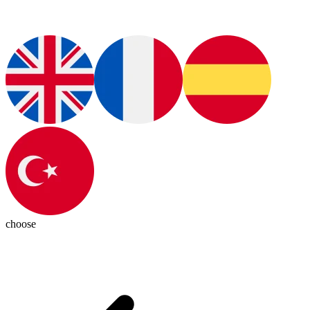
choose