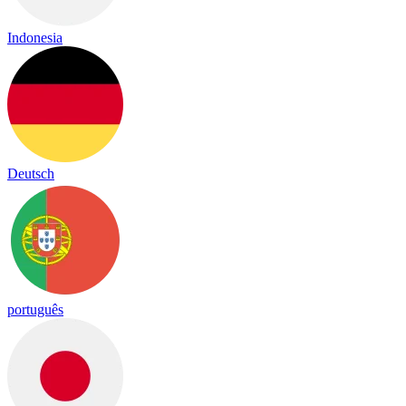
Indonesia
Deutsch
português