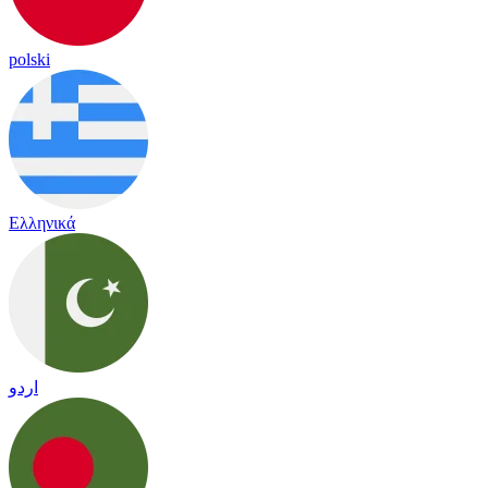
polski
Ελληνικά
اردو