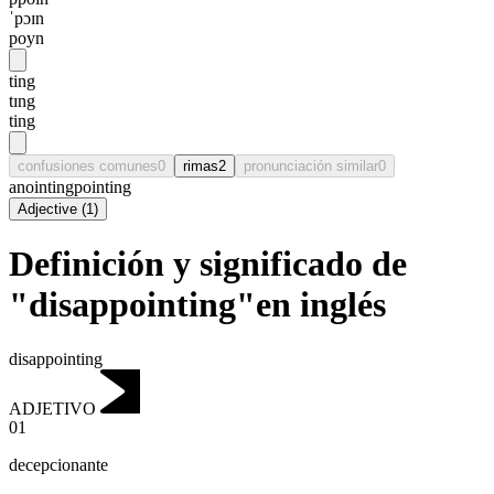
ˈpɔɪn
poyn
ting
tɪng
ting
confusiones comunes
0
rimas
2
pronunciación similar
0
anointing
pointing
Adjective
(
1
)
Definición y significado de
"disappointing"en inglés
disappointing
ADJETIVO
01
decepcionante