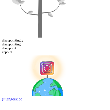
disappointing
ly
disappoint
ing
dis
appoint
appoint
@langeek.co