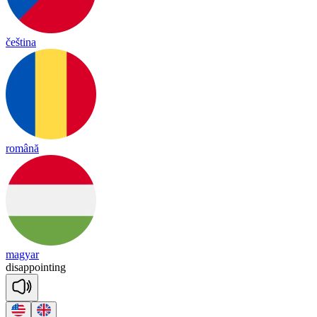
čeština
română
magyar
di
sa
ppoin
ting