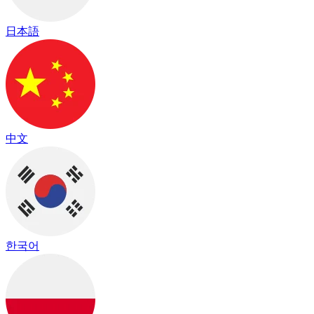
日本語
中文
한국어