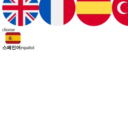
choose
스페인어
español