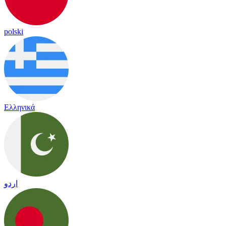
polski
Ελληνικά
اردو