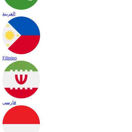
العربية
Filipino
فارسی