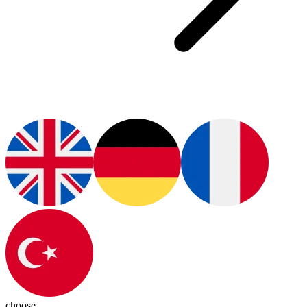
choose