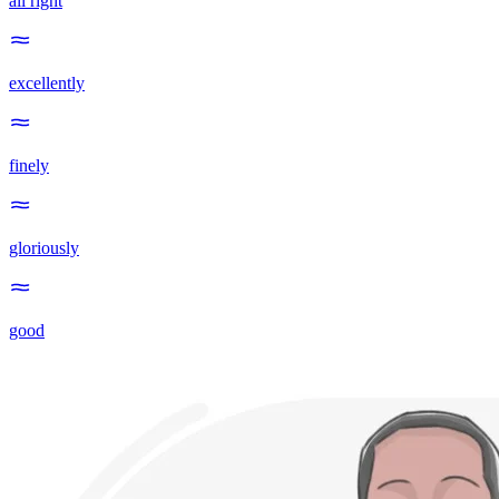
all right
excellently
finely
gloriously
good