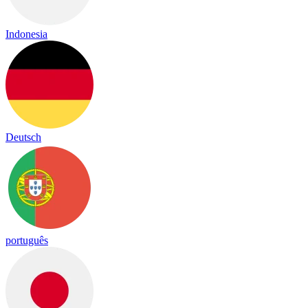
Indonesia
Deutsch
português