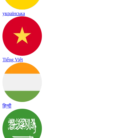
українська
Tiếng Việt
हिन्दी