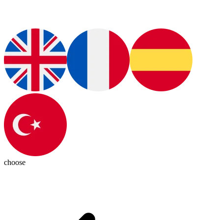
choose