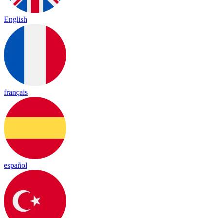
English
français
español