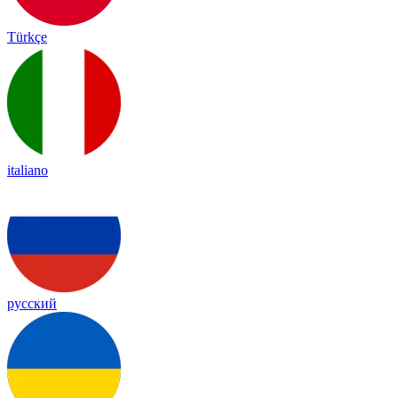
Türkçe
italiano
русский