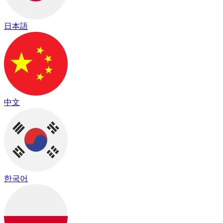
日本語
中文
한국어