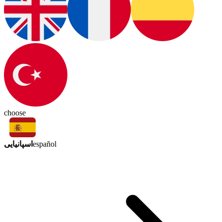
choose
اسپانیایی
español