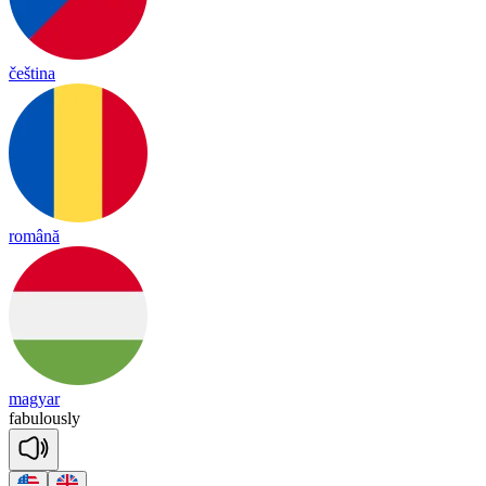
čeština
română
magyar
fab
u
lous
ly