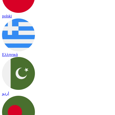
polski
Ελληνικά
اردو