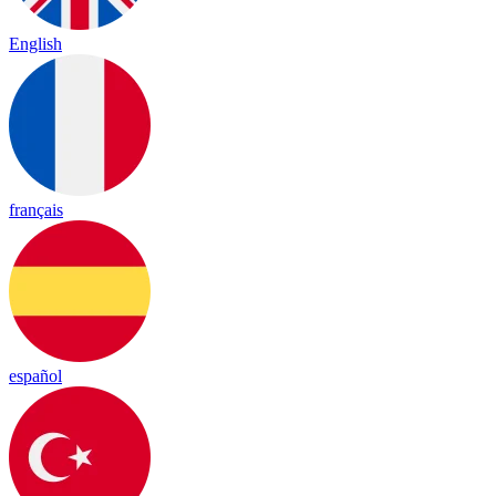
English
français
español