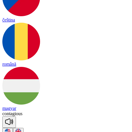
čeština
română
magyar
con
ta
gious