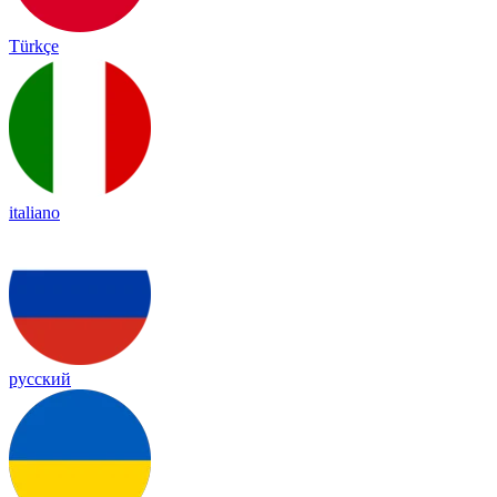
Türkçe
italiano
русский