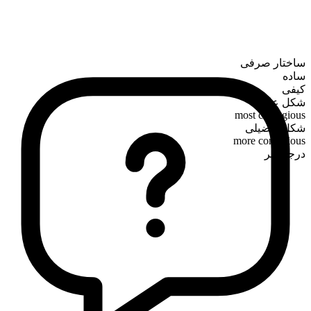
ساختار صرفی
ساده
کیفی
شکل عالی
most contagious
شکل تفضیلی
more contagious
درجه‌پذیر