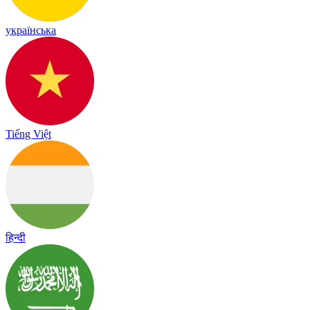
українська
Tiếng Việt
हिन्दी