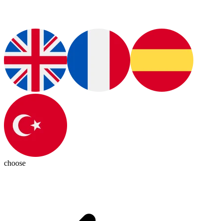
choose