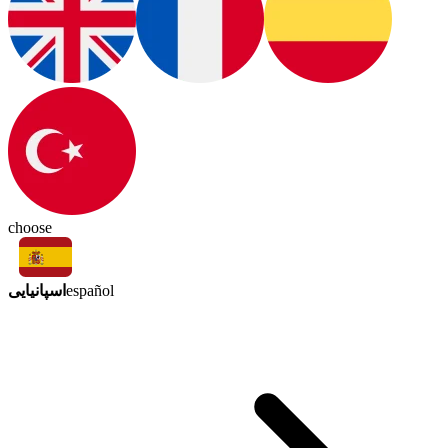
choose
اسپانیایی
español