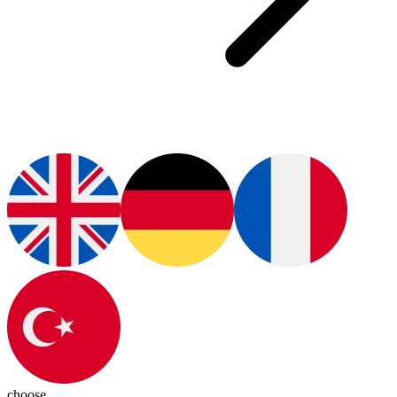
choose