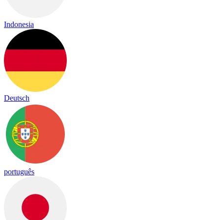
Indonesia
Deutsch
português