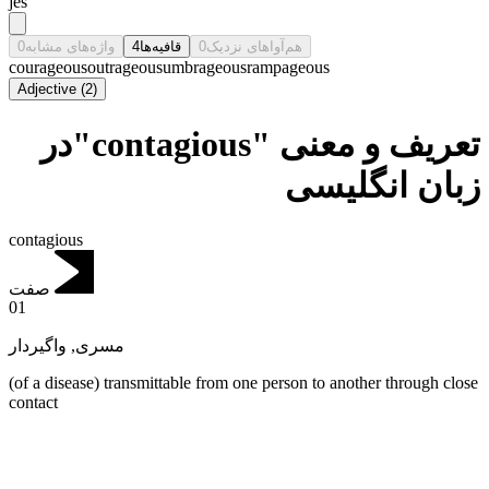
jēs
0
واژه‌های مشابه
4
قافیه‌ها
0
هم‌آواهای نزدیک
courageous
outrageous
umbrageous
rampageous
Adjective
(
2
)
تعریف و معنی "contagious"در
زبان انگلیسی
contagious
صفت
01
واگیردار
,
مسری
(of a disease) transmittable from one person to another through close
contact