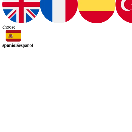
choose
spaniolă
español