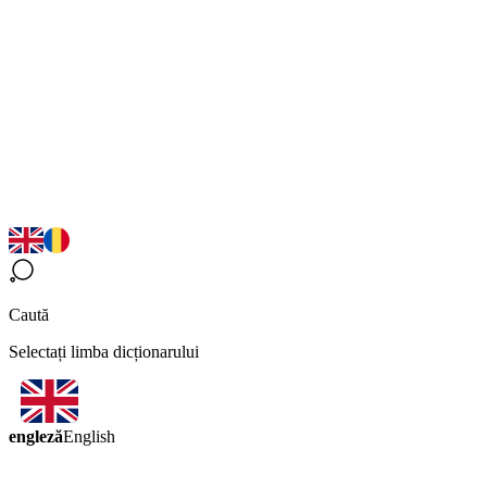
Caută
Selectați limba dicționarului
engleză
English