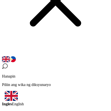
Hanapin
Piliin ang wika ng diksyunaryo
Ingles
English