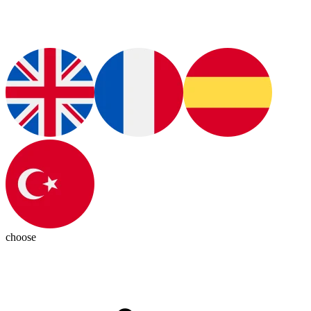
choose