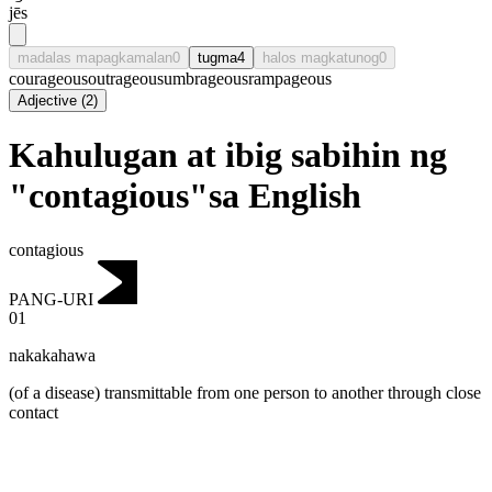
jēs
madalas mapagkamalan
0
tugma
4
halos magkatunog
0
courageous
outrageous
umbrageous
rampageous
Adjective
(
2
)
Kahulugan at ibig sabihin ng
"contagious"sa English
contagious
PANG-URI
01
nakakahawa
(of a disease) transmittable from one person to another through close
contact