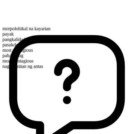
morpolohikal na kayarian
payak
pangkalidad
pasukdol
most contagious
pahambing
more contagious
nagagamitan ng antas