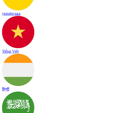
українська
Tiếng Việt
हिन्दी