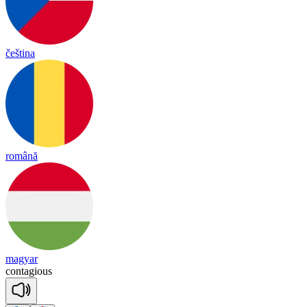
čeština
română
magyar
con
ta
gious