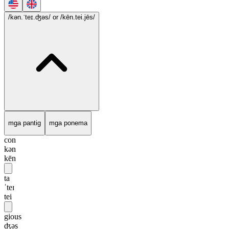
/kən.ˈteɪ.ʤəs/
or /kēn.tei.jēs/
mga pantig
mga ponema
con
kən
kēn
ta
ˈteɪ
tei
gious
ʤəs