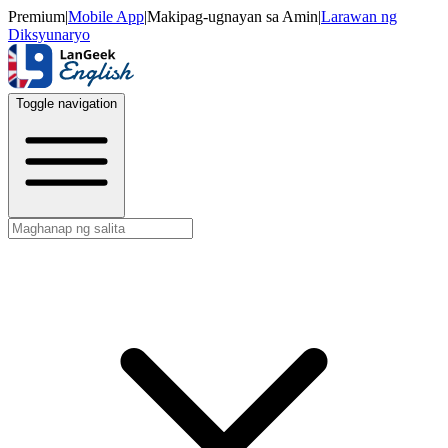
Premium
|
Mobile App
|
Makipag-ugnayan sa Amin
|
Larawan ng
Diksyunaryo
Toggle navigation