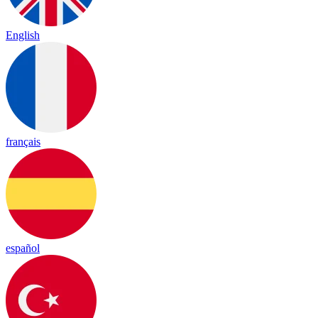
English
français
español