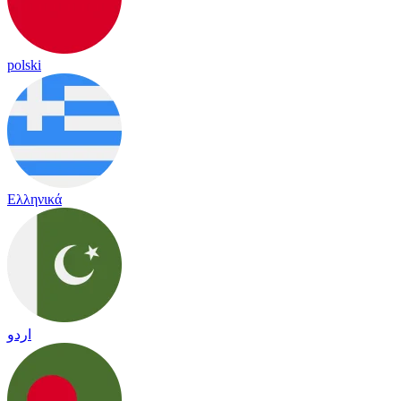
polski
Ελληνικά
اردو