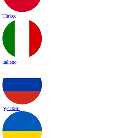
Türkçe
italiano
русский