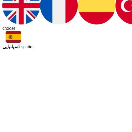
choose
اسپانیایی
español