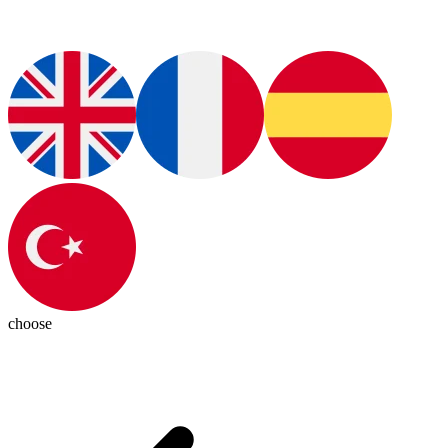
choose