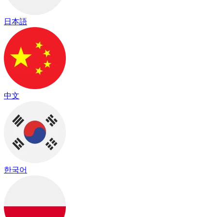
日本語
中文
한국어