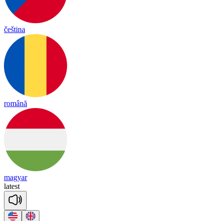
čeština
română
magyar
la
test