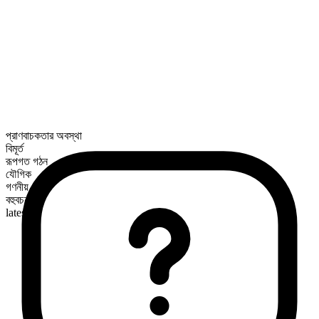
প্রাণবাচকতার অবস্থা
বিমূর্ত
রূপগত গঠন
যৌগিক
গণনীয়
বহুবচন রূপ
latests