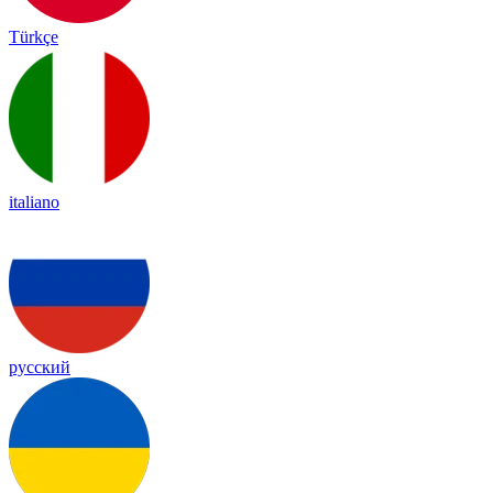
Türkçe
italiano
русский