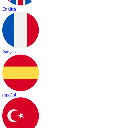
English
français
español