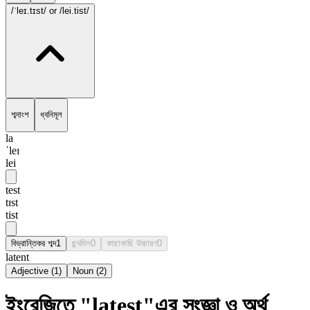
/ˈleɪ.tɪst/
or /lei.tist/
শব্দাংশ
ধ্বনিমূল
la
ˈleɪ
lei
test
tɪst
tist
বিভ্রান্তিকর শব্দ
1
ছন্দমিল
0
কাছাকাছি উচ্চারণ
0
latent
Adjective
(
1
)
Noun
(
2
)
ইংরেজিতে "latest"এর সংজ্ঞা ও অর্থ