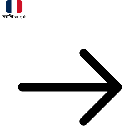
ফরাসি
français