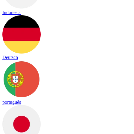
Indonesia
Deutsch
português