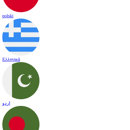
polski
Ελληνικά
اردو