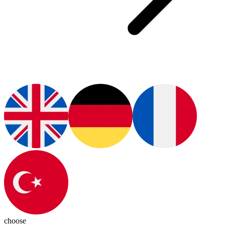
choose