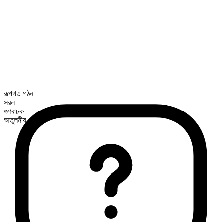
রূপগত গঠন
সরল
গুণবাচক
অতুলনীয়